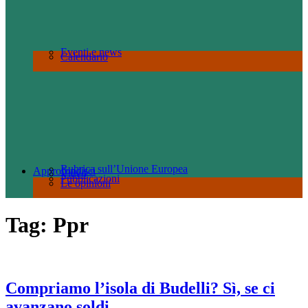
Eventi e news
Calendario
Rubrica sull’Unione Europea
Approfondisci
Video
Pubblicazioni
Le opinioni
Tag:
Ppr
Compriamo l’isola di Budelli? Sì, se ci
avanzano soldi