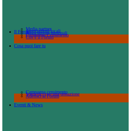
Media partner
Associazioni locali
Il Forum
Associazioni nazionali
Campagna Censimento
Cos’è il Forum
Cosa puoi fare tu
Campagna censimento
Sostienici con una donazione
Aderisci al Forum
Eventi & News