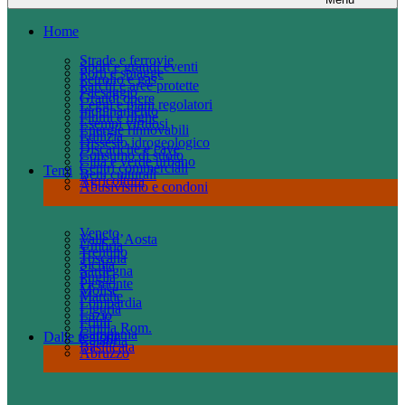
Home
Strade e ferrovie
Sport e grandi eventi
Porti e spiagge
Petrolio e gas
Parchi e aree protette
Paesaggio
Grandi opere
Leggi e piani regolatori
Inquinamento
Fiumi e dighe
Esempi virtuosi
Energie rinnovabili
Edilizia
Dissesto idrogeologico
Discariche e cave
Consumo di suolo
Città e verde urbano
Centri commerciali
Temi
Beni culturali
Agricoltura
Abusivismo e condoni
Veneto
Valle d’Aosta
Umbria
Trentino
Toscana
Sicilia
Sardegna
Puglia
Piemonte
Molise
Marche
Lombardia
Liguria
Lazio
Friuli
Emilia Rom.
Campania
Dalle regioni
Calabria
Basilicata
Abruzzo