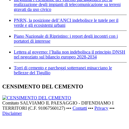
realizzazione degli impianti di telecomunicazione su terreni
gravati da uso civico
PNRN, la posizione dell’ANCI indebolisce le tutele per il
verde e gli ecosistemi urbani
Piano Nazionale di Ripristino: i report degli incontri con i
portatori di interesse
Lettera al governo: l’Italia non indebolisca il principio DNSH
nel negoziato sul bilancio europeo 2028-2034
Torri di cemento e parcheggi sotterranei minacciano le
bellezze del Tigullio
CENSIMENTO DEL CEMENTO
Comitato SALVIAMO IL PAESAGGIO - DIFENDIAMO I
TERRITORI (C.F. 91067560127) •••
Contatti
•••
Privacy
•••
Disclaimer