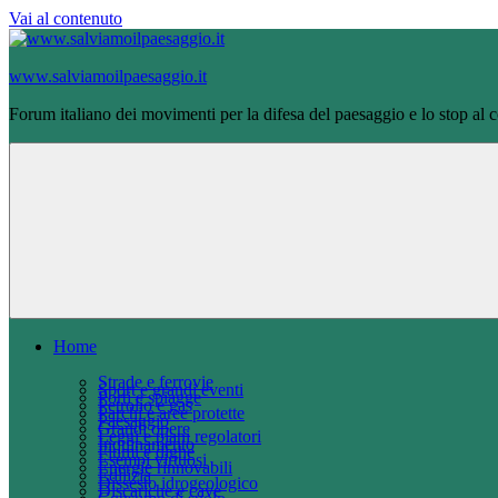
Vai al contenuto
www.salviamoilpaesaggio.it
Forum italiano dei movimenti per la difesa del paesaggio e lo stop al
Home
Strade e ferrovie
Sport e grandi eventi
Porti e spiagge
Petrolio e gas
Parchi e aree protette
Paesaggio
Grandi opere
Leggi e piani regolatori
Inquinamento
Fiumi e dighe
Esempi virtuosi
Energie rinnovabili
Edilizia
Dissesto idrogeologico
Discariche e cave