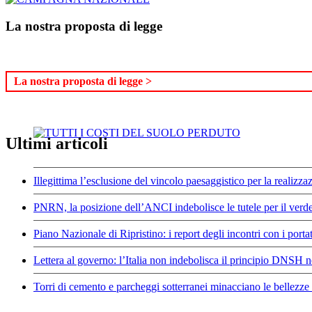
La nostra proposta di legge
La nostra proposta di legge >
Ultimi articoli
Illegittima l’esclusione del vincolo paesaggistico per la realizz
PNRN, la posizione dell’ANCI indebolisce le tutele per il verde
Piano Nazionale di Ripristino: i report degli incontri con i portat
Lettera al governo: l’Italia non indebolisca il principio DNSH 
Torri di cemento e parcheggi sotterranei minacciano le bellezze 