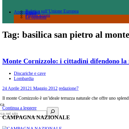
Rubrica sull’Unione Europea
Approfondisci
Video
Pubblicazioni
Le opinioni
Tag:
basilica san pietro al mont
Monte Cornizzolo: i cittadini difendono l
Discariche e cave
Lombardia
24 Aprile 2012
1 Maggio 2012
redazione7
Il monte Cornizzolo è un’ideale terrazza naturale che offre uno splen
rca
Continua a leggere
CAMPAGNA NAZIONALE