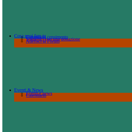
Cosa puoi fare tu
Campagna censimento
Sostienici con una donazione
Aderisci al Forum
Eventi & News
Eventi e news
Calendario