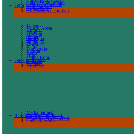
Consumo di suolo
Città e verde urbano
Centri commerciali
Temi
Beni culturali
Agricoltura
Abusivismo e condoni
Veneto
Valle d’Aosta
Umbria
Trentino
Toscana
Sicilia
Sardegna
Puglia
Piemonte
Molise
Marche
Lombardia
Liguria
Lazio
Friuli
Emilia Rom.
Campania
Dalle regioni
Calabria
Basilicata
Abruzzo
Media partner
Associazioni locali
Il Forum
Associazioni nazionali
Campagna Censimento
Cos’è il Forum