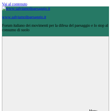
Vai al contenuto
www.salviamoilpaesaggio.it
Forum italiano dei movimenti per la difesa del paesaggio e lo stop al
consumo di suolo
Menu