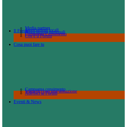
Media partner
Associazioni locali
Il Forum
Associazioni nazionali
Campagna Censimento
Cos’è il Forum
Cosa puoi fare tu
Campagna censimento
Sostienici con una donazione
Aderisci al Forum
Eventi & News