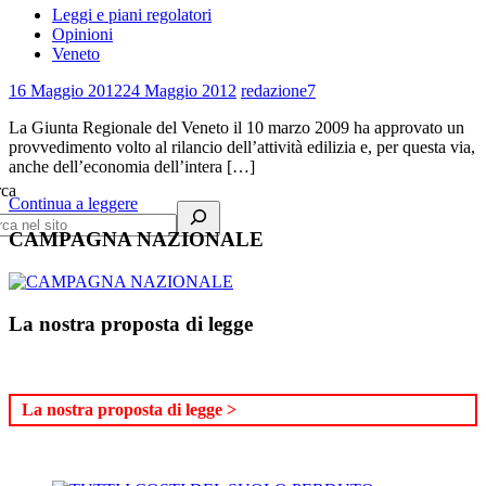
Leggi e piani regolatori
Opinioni
Veneto
16 Maggio 2012
24 Maggio 2012
redazione7
La Giunta Regionale del Veneto il 10 marzo 2009 ha approvato un
provvedimento volto al rilancio dell’attività edilizia e, per questa via,
anche dell’economia dell’intera […]
rca
Continua a leggere
CAMPAGNA NAZIONALE
La nostra proposta di legge
La nostra proposta di legge >