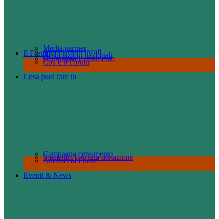
Media partner
Associazioni locali
Il Forum
Associazioni nazionali
Campagna Censimento
Cos’è il Forum
Cosa puoi fare tu
Campagna censimento
Sostienici con una donazione
Aderisci al Forum
Eventi & News