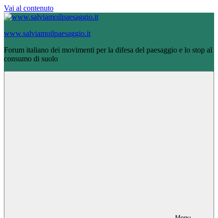
Vai al contenuto
www.salviamoilpaesaggio.it
Forum italiano dei movimenti per la difesa del paesaggio e lo stop al
consumo di suolo
Menu