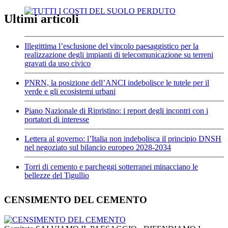
Ultimi articoli
Illegittima l’esclusione del vincolo paesaggistico per la
realizzazione degli impianti di telecomunicazione su terreni
gravati da uso civico
PNRN, la posizione dell’ANCI indebolisce le tutele per il
verde e gli ecosistemi urbani
Piano Nazionale di Ripristino: i report degli incontri con i
portatori di interesse
Lettera al governo: l’Italia non indebolisca il principio DNSH
nel negoziato sul bilancio europeo 2028-2034
Torri di cemento e parcheggi sotterranei minacciano le
bellezze del Tigullio
CENSIMENTO DEL CEMENTO