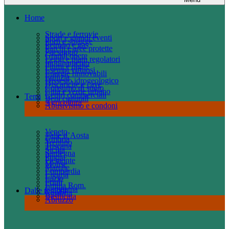
Home
Strade e ferrovie
Sport e grandi eventi
Porti e spiagge
Petrolio e gas
Parchi e aree protette
Paesaggio
Grandi opere
Leggi e piani regolatori
Inquinamento
Fiumi e dighe
Esempi virtuosi
Energie rinnovabili
Edilizia
Dissesto idrogeologico
Discariche e cave
Consumo di suolo
Città e verde urbano
Centri commerciali
Temi
Beni culturali
Agricoltura
Abusivismo e condoni
Veneto
Valle d’Aosta
Umbria
Trentino
Toscana
Sicilia
Sardegna
Puglia
Piemonte
Molise
Marche
Lombardia
Liguria
Lazio
Friuli
Emilia Rom.
Campania
Dalle regioni
Calabria
Basilicata
Abruzzo