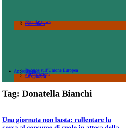
Eventi e news
Calendario
Rubrica sull’Unione Europea
Approfondisci
Video
Pubblicazioni
Le opinioni
Tag:
Donatella Bianchi
Una giornata non basta: rallentare la
corsa al consumo di suolo in attesa della