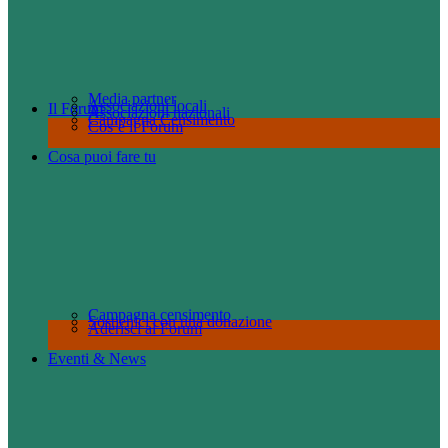
Media partner
Associazioni locali
Il Forum
Associazioni nazionali
Campagna Censimento
Cos’è il Forum
Cosa puoi fare tu
Campagna censimento
Sostienici con una donazione
Aderisci al Forum
Eventi & News