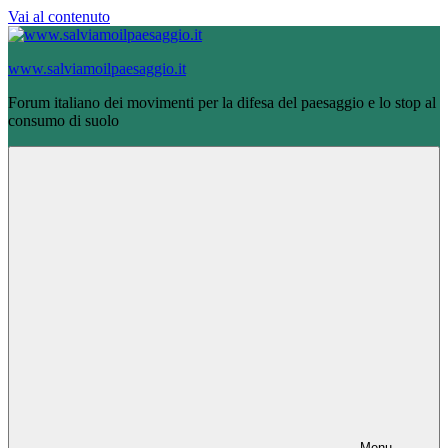
Vai al contenuto
www.salviamoilpaesaggio.it
Forum italiano dei movimenti per la difesa del paesaggio e lo stop al
consumo di suolo
Menu