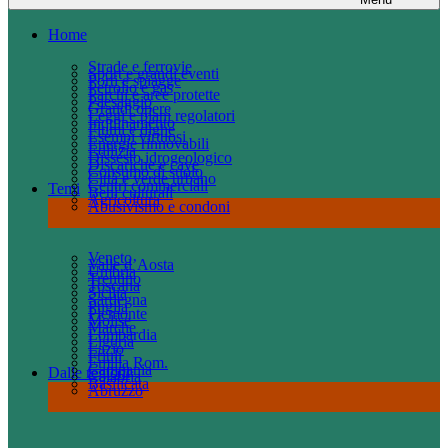
Home
Strade e ferrovie
Sport e grandi eventi
Porti e spiagge
Petrolio e gas
Parchi e aree protette
Paesaggio
Grandi opere
Leggi e piani regolatori
Inquinamento
Fiumi e dighe
Esempi virtuosi
Energie rinnovabili
Edilizia
Dissesto idrogeologico
Discariche e cave
Consumo di suolo
Città e verde urbano
Centri commerciali
Temi
Beni culturali
Agricoltura
Abusivismo e condoni
Veneto
Valle d’Aosta
Umbria
Trentino
Toscana
Sicilia
Sardegna
Puglia
Piemonte
Molise
Marche
Lombardia
Liguria
Lazio
Friuli
Emilia Rom.
Campania
Dalle regioni
Calabria
Basilicata
Abruzzo