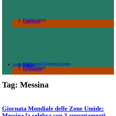
Eventi e news
Calendario
Rubrica sull’Unione Europea
Approfondisci
Video
Pubblicazioni
Le opinioni
Tag:
Messina
Giornata Mondiale delle Zone Umide:
Messina la celebra con 3 appuntamenti