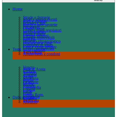
Home
Strade e ferrovie
Sport e grandi eventi
Porti e spiagge
Petrolio e gas
Parchi e aree protette
Paesaggio
Grandi opere
Leggi e piani regolatori
Inquinamento
Fiumi e dighe
Esempi virtuosi
Energie rinnovabili
Edilizia
Dissesto idrogeologico
Discariche e cave
Consumo di suolo
Città e verde urbano
Centri commerciali
Temi
Beni culturali
Agricoltura
Abusivismo e condoni
Veneto
Valle d’Aosta
Umbria
Trentino
Toscana
Sicilia
Sardegna
Puglia
Piemonte
Molise
Marche
Lombardia
Liguria
Lazio
Friuli
Emilia Rom.
Campania
Dalle regioni
Calabria
Basilicata
Abruzzo