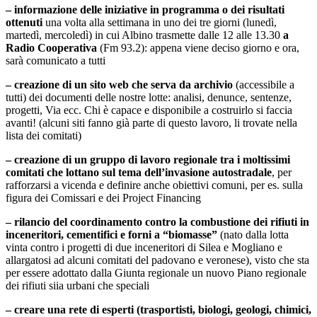
– informazione delle iniziative in programma o dei risultati
ottenuti
una volta alla settimana in uno dei tre giorni (lunedì,
martedì, mercoledì) in cui Albino trasmette dalle 12 alle 13.30
a
Radio Cooperativa
(Fm 93.2): appena viene deciso giorno e ora,
sarà comunicato a tutti
– creazione di un sito web che serva da archivio
(accessibile a
tutti) dei documenti delle nostre lotte: analisi, denunce, sentenze,
progetti, Via ecc. Chi è capace e disponibile a costruirlo si faccia
avanti! (alcuni siti fanno già parte di questo lavoro, li trovate nella
lista dei comitati)
– creazione di un gruppo di lavoro regionale tra i moltissimi
comitati che lottano sul tema dell’invasione autostradale
, per
rafforzarsi a vicenda e definire anche obiettivi comuni, per es. sulla
figura dei Comissari e dei Project Financing
– rilancio del coordinamento contro la combustione dei rifiuti in
inceneritori, cementifici e forni a “biomasse”
(nato dalla lotta
vinta contro i progetti di due inceneritori di Silea e Mogliano e
allargatosi ad alcuni comitati del padovano e veronese), visto che sta
per essere adottato dalla Giunta regionale un nuovo Piano regionale
dei rifiuti siia urbani che speciali
– creare una rete di esperti (trasportisti, biologi, geologi, chimici,