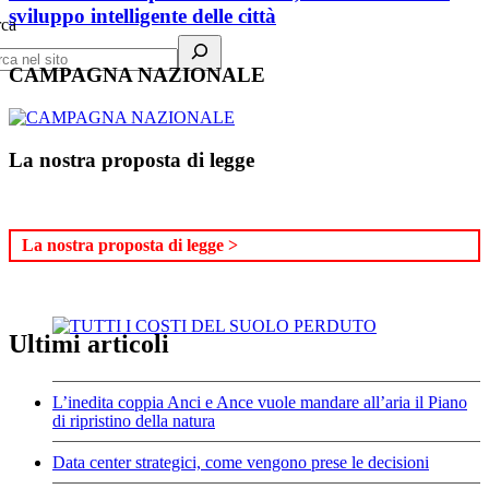
sviluppo intelligente delle città
rca
CAMPAGNA NAZIONALE
La nostra proposta di legge
La nostra proposta di legge >
Ultimi articoli
L’inedita coppia Anci e Ance vuole mandare all’aria il Piano
di ripristino della natura
Data center strategici, come vengono prese le decisioni