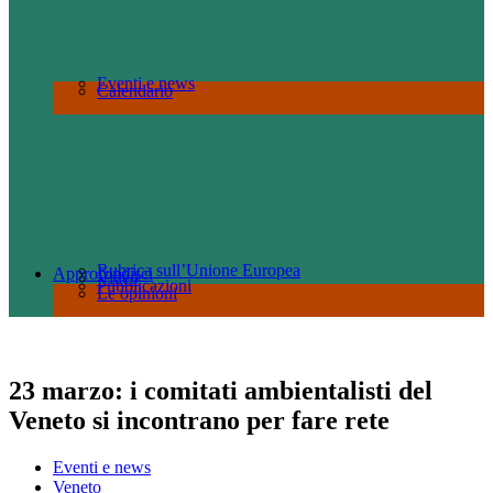
Eventi e news
Calendario
Rubrica sull’Unione Europea
Approfondisci
Video
Pubblicazioni
Le opinioni
23 marzo: i comitati ambientalisti del
Veneto si incontrano per fare rete
Eventi e news
Veneto