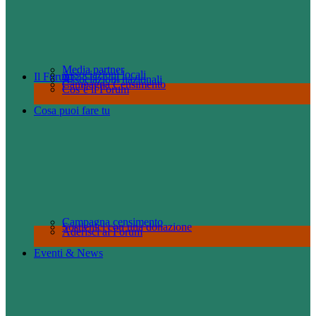
Media partner
Associazioni locali
Il Forum
Associazioni nazionali
Campagna Censimento
Cos’è il Forum
Cosa puoi fare tu
Campagna censimento
Sostienici con una donazione
Aderisci al Forum
Eventi & News