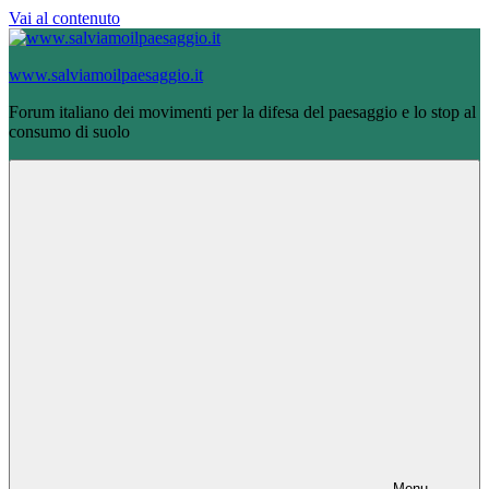
Vai al contenuto
www.salviamoilpaesaggio.it
Forum italiano dei movimenti per la difesa del paesaggio e lo stop al
consumo di suolo
Menu