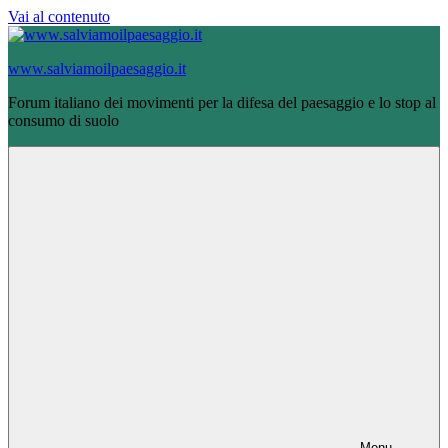
Vai al contenuto
www.salviamoilpaesaggio.it
Forum italiano dei movimenti per la difesa del paesaggio e lo stop al
consumo di suolo
Menu