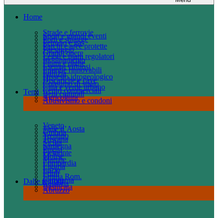
Home
Strade e ferrovie
Sport e grandi eventi
Porti e spiagge
Petrolio e gas
Parchi e aree protette
Paesaggio
Grandi opere
Leggi e piani regolatori
Inquinamento
Fiumi e dighe
Esempi virtuosi
Energie rinnovabili
Edilizia
Dissesto idrogeologico
Discariche e cave
Consumo di suolo
Città e verde urbano
Centri commerciali
Temi
Beni culturali
Agricoltura
Abusivismo e condoni
Veneto
Valle d’Aosta
Umbria
Trentino
Toscana
Sicilia
Sardegna
Puglia
Piemonte
Molise
Marche
Lombardia
Liguria
Lazio
Friuli
Emilia Rom.
Campania
Dalle regioni
Calabria
Basilicata
Abruzzo