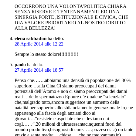
OCCORRONO UNA VOLONTA’POLITICA CHIARA
SENZA RISERVE E TENTENNAMENTI ED UNA
SINERGIA FORTE ,ISTITUZIONALE E CIVICA, CHE
DIA VALORE PRIORITARIO AL NOSTRO DIRITTO
ALLA BELLEZZA!
elena sabbadini
ha detto:
28 Aprile 2014 alle 12:22
Sempre lo stesso dolore!!!!!!!!!!!!
paolo
ha detto:
27 Aprile 2014 alle 18:57
Penso che…….abbiamo una densità di popolazione del 30%
superiore …alla Cina.Ci siamo preoccupati dei danni
potenziali dell’Atomo e non ci siamo preoccupati dei danni
reali …dello spermatozoo.Eppure c’è qualche “scienziato”
che,malgrado tutto,ancora suggerisce un aumento della
natalità per sopperire allo sbilanciamento generazionale.Io,che
appartengo alla fascia degli anziani,dico ai
giovani….”resistete e aspettate che ci leviamo dai
cogl……”.20 milioni di ultrasessantacinquenni fuori dal
mondo produttivo,bisognosi di cure……pazzesco…(con tante
grazie a santa madre …chiesa…..che ne trae vantaggio)