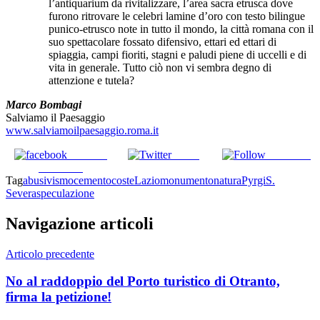
l’antiquarium da rivitalizzare, l’area sacra etrusca dove
furono ritrovare le celebri lamine d’oro con testo bilingue
punico-etrusco note in tutto il mondo, la città romana con il
suo spettacolare fossato difensivo, ettari ed ettari di
spiaggia, campi fioriti, stagni e paludi piene di uccelli e di
vita in generale. Tutto ciò non vi sembra degno di
attenzione e tutela?
Marco Bombagi
Salviamo il Paesaggio
www.salviamoilpaesaggio.roma.it
Share on
Tweet
Follow us
Facebook
Tag
abusivismo
cemento
coste
Lazio
monumento
natura
Pyrgi
S.
Severa
speculazione
Navigazione articoli
Articolo precedente
No al raddoppio del Porto turistico di Otranto,
firma la petizione!