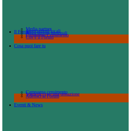
Media partner
Associazioni locali
Il Forum
Associazioni nazionali
Campagna Censimento
Cos’è il Forum
Cosa puoi fare tu
Campagna censimento
Sostienici con una donazione
Aderisci al Forum
Eventi & News