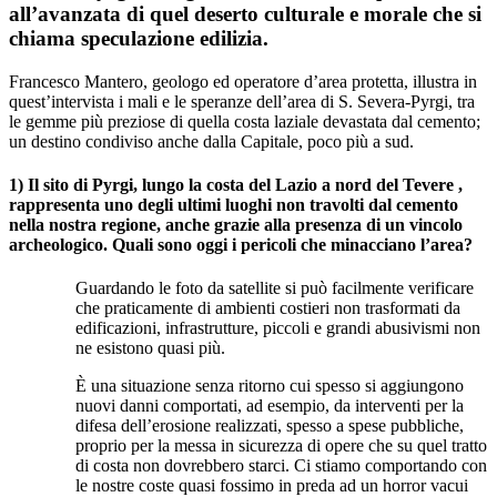
all’avanzata di quel deserto culturale e morale che si
chiama speculazione edilizia.
Francesco Mantero, geologo ed operatore d’area protetta, illustra in
quest’intervista i mali e le speranze dell’area di S. Severa-Pyrgi, tra
le gemme più preziose di quella costa laziale devastata dal cemento;
un destino condiviso anche dalla Capitale, poco più a sud.
1) Il sito di Pyrgi, lungo la costa del Lazio a nord del Tevere ,
rappresenta uno degli ultimi luoghi non travolti dal cemento
nella nostra regione, anche grazie alla presenza di un vincolo
archeologico. Quali sono oggi i pericoli che minacciano l’area?
Guardando le foto da satellite si può facilmente verificare
che praticamente di ambienti costieri non trasformati da
edificazioni, infrastrutture, piccoli e grandi abusivismi non
ne esistono quasi più.
È una situazione senza ritorno cui spesso si aggiungono
nuovi danni comportati, ad esempio, da interventi per la
difesa dell’erosione realizzati, spesso a spese pubbliche,
proprio per la messa in sicurezza di opere che su quel tratto
di costa non dovrebbero starci. Ci stiamo comportando con
le nostre coste quasi fossimo in preda ad un horror vacui