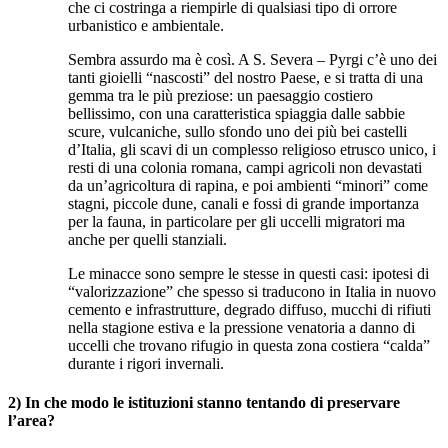
che ci costringa a riempirle di qualsiasi tipo di orrore
urbanistico e ambientale.
Sembra assurdo ma è così. A S. Severa – Pyrgi c’è uno dei
tanti gioielli “nascosti” del nostro Paese, e si tratta di una
gemma tra le più preziose: un paesaggio costiero
bellissimo, con una caratteristica spiaggia dalle sabbie
scure, vulcaniche, sullo sfondo uno dei più bei castelli
d’Italia, gli scavi di un complesso religioso etrusco unico, i
resti di una colonia romana, campi agricoli non devastati
da un’agricoltura di rapina, e poi ambienti “minori” come
stagni, piccole dune, canali e fossi di grande importanza
per la fauna, in particolare per gli uccelli migratori ma
anche per quelli stanziali.
Le minacce sono sempre le stesse in questi casi: ipotesi di
“valorizzazione” che spesso si traducono in Italia in nuovo
cemento e infrastrutture, degrado diffuso, mucchi di rifiuti
nella stagione estiva e la pressione venatoria a danno di
uccelli che trovano rifugio in questa zona costiera “calda”
durante i rigori invernali.
2) In che modo le istituzioni stanno tentando di preservare
l’area?