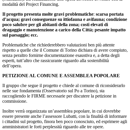
modalità del Project Financing.
Il progetto presenta molte gravi problematiche
:
scarsa portata
d’acqua; gravi conseguenze su ittiofauna e avifauna; condizione
poco salubre per gli abitanti della zona; costi elevati di
dragaggio e manutenzione a carico della Città; pesante impatto
sul paesaggio; ecc.
Problematiche che richiederebbero valutazioni ben più attente
rispetto a quelle che il Comune di Torino dichiara di avere compiuto,
senza peraltro fornirne documentazione esaustiva e, a detta degli
esperti, tutt’altro che rassicurante riguardo alla sostenibilità
dell’opera.
PETIZIONE AL COMUNE E ASSEMBLEA POPOLARE
Il gruppo che segue il progetto e chiede al comune di riconsiderarlo
nelle sue fondamenta (Osservatorio sul Po a Torino), sta
raccogliendo le FIRME necessarie per discutere la petizione in
commissione.
Inoltre verrà organizzata un’assemblea popolare, in cui dovrebbe
essere presente anche l’assessore Lubatti, con la finalità di informare
i cittadini sul progetto, finora ben poco conosciuto, ed esprimere agli
amministratori le forti perplessità riguardo alle tre opere.