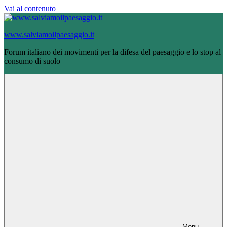
Vai al contenuto
www.salviamoilpaesaggio.it
Forum italiano dei movimenti per la difesa del paesaggio e lo stop al
consumo di suolo
Menu