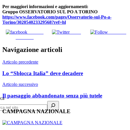
Per maggiori informazioni e aggiornamenti:
Gruppo OSSERVATORIO SUL PO A TORINO
https://www.facebook.com/pages/Osservatorio-sul-Po-a-
Torino/302054023329568?ref=hl
Share on
Tweet
Follow us
Facebook
Navigazione articoli
Articolo precedente
Lo “Sblocca Italia” deve decadere
Articolo successivo
Il paesaggio abbandonato senza più tutele
rca
CAMPAGNA NAZIONALE