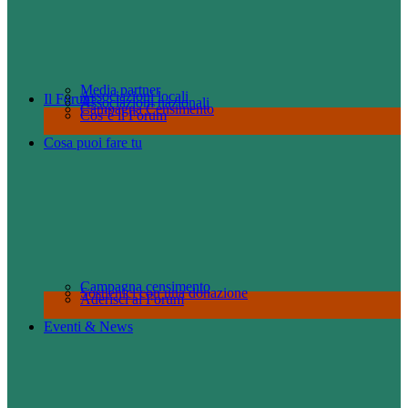
Media partner
Associazioni locali
Il Forum
Associazioni nazionali
Campagna Censimento
Cos’è il Forum
Cosa puoi fare tu
Campagna censimento
Sostienici con una donazione
Aderisci al Forum
Eventi & News