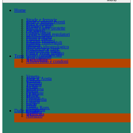
Home
Strade e ferrovie
Sport e grandi eventi
Porti e spiagge
Petrolio e gas
Parchi e aree protette
Paesaggio
Grandi opere
Leggi e piani regolatori
Inquinamento
Fiumi e dighe
Esempi virtuosi
Energie rinnovabili
Edilizia
Dissesto idrogeologico
Discariche e cave
Consumo di suolo
Città e verde urbano
Centri commerciali
Temi
Beni culturali
Agricoltura
Abusivismo e condoni
Veneto
Valle d’Aosta
Umbria
Trentino
Toscana
Sicilia
Sardegna
Puglia
Piemonte
Molise
Marche
Lombardia
Liguria
Lazio
Friuli
Emilia Rom.
Campania
Dalle regioni
Calabria
Basilicata
Abruzzo