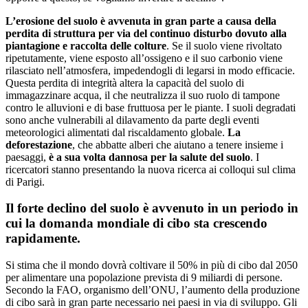
L’erosione del suolo è avvenuta in gran parte a causa della
perdita di struttura per via del continuo disturbo dovuto alla
piantagione e raccolta delle colture
. Se il suolo viene rivoltato
ripetutamente, viene esposto all’ossigeno e il suo carbonio viene
rilasciato nell’atmosfera, impedendogli di legarsi in modo efficacie.
Questa perdita di integrità altera la capacità del suolo di
immagazzinare acqua, il che neutralizza il suo ruolo di tampone
contro le alluvioni e di base fruttuosa per le piante. I suoli degradati
sono anche vulnerabili al dilavamento da parte degli eventi
meteorologici alimentati dal riscaldamento globale.
La
deforestazione
, che abbatte alberi che aiutano a tenere insieme i
paesaggi,
è a sua volta dannosa per la salute del suolo
. I
ricercatori stanno presentando la nuova ricerca ai colloqui sul clima
di Parigi.
Il forte declino del suolo è avvenuto in un periodo in
cui la domanda mondiale di cibo sta crescendo
rapidamente.
Si stima che il mondo dovrà coltivare il 50% in più di cibo dal 2050
per alimentare una popolazione prevista di 9 miliardi di persone.
Secondo la FAO, organismo dell’ONU, l’aumento della produzione
di cibo sarà in gran parte necessario nei paesi in via di sviluppo. Gli