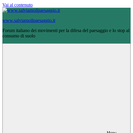
Vai al contenuto
www.salviamoilpaesaggio.it
Forum italiano dei movimenti per la difesa del paesaggio e lo stop al
consumo di suolo
Menu