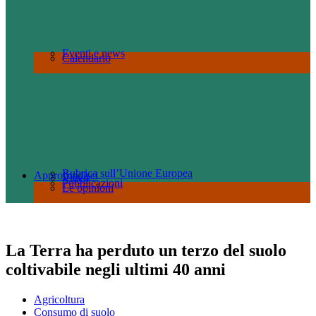
Eventi e news
Calendario
Rubrica sull’Unione Europea
Approfondisci
Video
Pubblicazioni
Le opinioni
La Terra ha perduto un terzo del suolo
coltivabile negli ultimi 40 anni
Agricoltura
Consumo di suolo