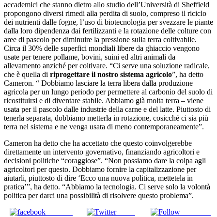
accademici che stanno dietro allo studio dell’Università di Sheffield
propongono diversi rimedi alla perdita di suolo, compreso il riciclo
dei nutrienti dalle fogne, l’uso di biotecnologia per svezzare le piante
dalla loro dipendenza dai fertilizzanti e la rotazione delle colture con
aree di pascolo per diminuire la pressione sulla terra coltivabile.
Circa il 30% delle superfici mondiali libere da ghiaccio vengono
usate per tenere pollame, bovini, suini ed altri animali da
allevamento anziché per coltivare. “Ci serve una soluzione radicale,
che è quella di
riprogettare il nostro sistema agricolo
”, ha detto
Cameron. “ Dobbiamo lasciare la terra libera dalla produzione
agricola per un lungo periodo per permettere al carbonio del suolo di
ricostituirsi e di diventare stabile. Abbiamo già molta terra – viene
usata per il pascolo dalle industrie della carne e del latte. Piuttosto di
tenerla separata, dobbiamo metterla in rotazione, cosicché ci sia più
terra nel sistema e ne venga usata di meno contemporaneamente”.
Cameron ha detto che ha accettato che questo coinvolgerebbe
direttamente un intervento governativo, finanziando agricoltori e
decisioni politiche “coraggiose”. “Non possiamo dare la colpa agli
agricoltori per questo. Dobbiamo fornire la capitalizzazione per
aiutarli, piuttosto di dire ‘Ecco una nuova politica, mettetela in
pratica’”, ha detto. “Abbiamo la tecnologia. Ci serve solo la volontà
politica per darci una possibilità di risolvere questo problema”.
Share on
Tweet
Follow us