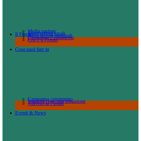
Media partner
Associazioni locali
Il Forum
Associazioni nazionali
Campagna Censimento
Cos’è il Forum
Cosa puoi fare tu
Campagna censimento
Sostienici con una donazione
Aderisci al Forum
Eventi & News