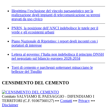
Illegittima l’esclusione del vincolo paesaggistico per la
realizzazione degli impianti di telecomunicazione su terreni
gravati da uso civico
PNRN, la posizione dell’ANCI indebolisce le tutele per il
verde e gli ecosistemi urbani
Piano Nazionale di Ripristino: i report degli incontri con i
portatori di interesse
Lettera al governo: l’Italia non indebolisca il principio DNSH
nel negoziato sul bilancio europeo 2028-2034
Torri di cemento e parcheggi sotterranei minacciano le
bellezze del Tigullio
CENSIMENTO DEL CEMENTO
Comitato SALVIAMO IL PAESAGGIO - DIFENDIAMO I
TERRITORI (C.F. 91067560127) •••
Contatti
•••
Privacy
•••
Disclaimer