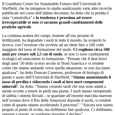
Il Grantham Centre for Sustainable Futures dell’Università di
Sheffield, che ha intrapreso lo studio analizzando varie altre ricerche
pubblicate nel corso dell’ultimo decennio, ha detto che la perdita è
stata “catastrofica” e
la tendenza è prossima ad essere
irrecuperabile se non ci saranno grandi cambiamenti delle
pratiche agricole
.
La continua aratura dei campi, insieme all’uso pesante di
fertilizzanti, ha degradato i suoli in tutto il mondo, ha scoperto la
ricerca, con l’erosione che avviene ad un ritmo fino a 100 volte
maggiore del tasso di formazione del suolo.
Ci vogliono circa 500
anni per creare soli 2,5 cm di suolo
, se non ci sono cambiamenti
ecologici ad ostacolarne la formazione. “Pensate che il dust bowl
degli anni ’30 dello scorso secolo in Nord America e vi rendete
conto che stiamo andando verso quella situazione, se non facciamo
qualcosa”, ha detto Duncan Cameron, professore di biologia di
piante e suolo dell’Università di Sheffield. “
Stiamo aumentando il
tasso di perdita e riducendo i suoli ai loro meri componenti
minerali
”, ha detto. “Stiamo creando suoli che non sono adatti a
niente eccetto a tenere in piedi una pianta. I suoli stanno riempiendo
di sabbia i sistemi fluviali – se guardate all’enorme macchia marrone
nell’oceano dove il Rio delle Amazzoni deposita il suolo, vi rendete
conto di quanto stiamo accelerando il processo”. “Ancora non siamo
proprio al punto di svolta, ma dobbiamo fare qualcosa. Ci dobbiamo
opporre a questo, se vogliamo invertire il declino”.