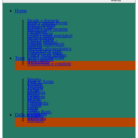
Home
Strade e ferrovie
Sport e grandi eventi
Porti e spiagge
Petrolio e gas
Parchi e aree protette
Paesaggio
Grandi opere
Leggi e piani regolatori
Inquinamento
Fiumi e dighe
Esempi virtuosi
Energie rinnovabili
Edilizia
Dissesto idrogeologico
Discariche e cave
Consumo di suolo
Città e verde urbano
Centri commerciali
Temi
Beni culturali
Agricoltura
Abusivismo e condoni
Veneto
Valle d’Aosta
Umbria
Trentino
Toscana
Sicilia
Sardegna
Puglia
Piemonte
Molise
Marche
Lombardia
Liguria
Lazio
Friuli
Emilia Rom.
Campania
Dalle regioni
Calabria
Basilicata
Abruzzo