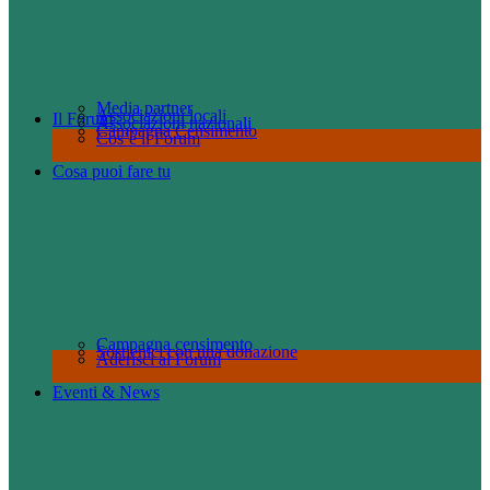
Media partner
Associazioni locali
Il Forum
Associazioni nazionali
Campagna Censimento
Cos’è il Forum
Cosa puoi fare tu
Campagna censimento
Sostienici con una donazione
Aderisci al Forum
Eventi & News