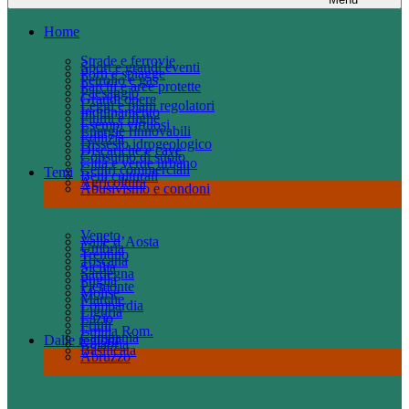
Home
Strade e ferrovie
Sport e grandi eventi
Porti e spiagge
Petrolio e gas
Parchi e aree protette
Paesaggio
Grandi opere
Leggi e piani regolatori
Inquinamento
Fiumi e dighe
Esempi virtuosi
Energie rinnovabili
Edilizia
Dissesto idrogeologico
Discariche e cave
Consumo di suolo
Città e verde urbano
Centri commerciali
Temi
Beni culturali
Agricoltura
Abusivismo e condoni
Veneto
Valle d’Aosta
Umbria
Trentino
Toscana
Sicilia
Sardegna
Puglia
Piemonte
Molise
Marche
Lombardia
Liguria
Lazio
Friuli
Emilia Rom.
Campania
Dalle regioni
Calabria
Basilicata
Abruzzo