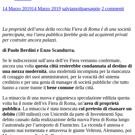
14 Marzo 2019
14 Marzo 2019
salviamoilpaesaggio
2 commenti
La proprietà dell’area della vecchia Fiera di Roma è di una società
partecipata, ma l’area pubblica farebbe gola ad acquirenti privati
per costruire ancora palazzi.
di Paolo Berdini e Enzo Scandurra.
Se le indiscrezioni sull’area dell’ex Fiera verranno confermate,
ancora una volta
questa città resterebbe condannata al destino di
una mezza modernità
, una modernità incompiuta per la mancanza
di coraggio dei suoi amministratori, per la voracità del sistema
creditizio e per una genia di manager di società pubbliche che tutto
hanno a cuore tranne il
bene comune
della città.
La minaccia di una nuova e gigantesca speculazione edilizia questa
volta ha il nome dell’ex Fiera di Roma, un’
area di proprietà
pubblica
. La minaccia è stata innescata
col pretesto di risanare un
debito
(180 milioni) con Unicredit da parte di Investimenti Spa;
debito causato dalla realizzazione della nuova Fiera di Roma lungo
l’autostrada per l’aeroporto di Fiumicino. La vicenda è annosa e
quanto mai tormentata e attraversa le giunte Veltroni, Alemanno, poi