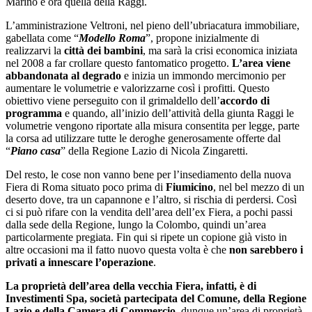
Marino e ora quella della Raggi.
L’amministrazione Veltroni, nel pieno dell’ubriacatura immobiliare,
gabellata come “
Modello Roma
”, propone inizialmente di
realizzarvi la
città dei bambini
, ma sarà la crisi economica iniziata
nel 2008 a far crollare questo fantomatico progetto.
L’area viene
abbandonata al degrado
e inizia un immondo mercimonio per
aumentare le volumetrie e valorizzarne così i profitti. Questo
obiettivo viene perseguito con il grimaldello dell’
accordo di
programma
e quando, all’inizio dell’attività della giunta Raggi le
volumetrie vengono riportate alla misura consentita per legge, parte
la corsa ad utilizzare tutte le deroghe generosamente offerte dal
“
Piano casa
” della Regione Lazio di Nicola Zingaretti.
Del resto, le cose non vanno bene per l’insediamento della nuova
Fiera di Roma situato poco prima di
Fiumicino
, nel bel mezzo di un
deserto dove, tra un capannone e l’altro, si rischia di perdersi. Così
ci si può rifare con la vendita dell’area dell’ex Fiera, a pochi passi
dalla sede della Regione, lungo la Colombo, quindi un’area
particolarmente pregiata. Fin qui si ripete un copione già visto in
altre occasioni ma il fatto nuovo questa volta è che
non sarebbero i
privati a innescare l’operazione
.
La proprietà dell’area della vecchia Fiera, infatti, è di
Investimenti Spa, società partecipata del Comune, della Regione
Lazio e della Camera di Commercio
, dunque un’area di proprietà