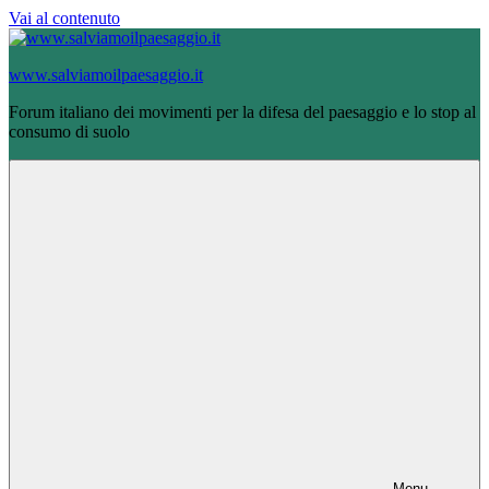
Vai al contenuto
www.salviamoilpaesaggio.it
Forum italiano dei movimenti per la difesa del paesaggio e lo stop al
consumo di suolo
Menu