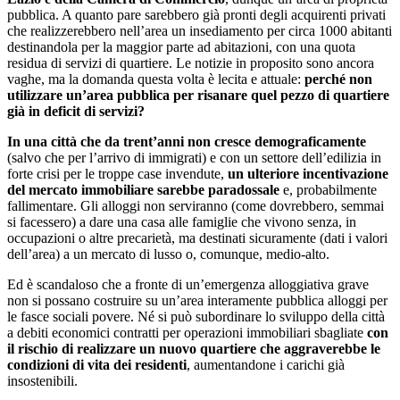
pubblica. A quanto pare sarebbero già pronti degli acquirenti privati
che realizzerebbero nell’area un insediamento per circa 1000 abitanti
destinandola per la maggior parte ad abitazioni, con una quota
residua di servizi di quartiere. Le notizie in proposito sono ancora
vaghe, ma la domanda questa volta è lecita e attuale:
perché non
utilizzare un’area pubblica per risanare quel pezzo di quartiere
già in deficit di servizi?
In una città che da trent’anni non cresce demograficamente
(salvo che per l’arrivo di immigrati) e con un settore dell’edilizia in
forte crisi per le troppe case invendute,
un ulteriore incentivazione
del mercato immobiliare sarebbe paradossale
e, probabilmente
fallimentare. Gli alloggi non serviranno (come dovrebbero, semmai
si facessero) a dare una casa alle famiglie che vivono senza, in
occupazioni o altre precarietà, ma destinati sicuramente (dati i valori
dell’area) a un mercato di lusso o, comunque, medio-alto.
Ed è scandaloso che a fronte di un’emergenza alloggiativa grave
non si possano costruire su un’area interamente pubblica alloggi per
le fasce sociali povere. Né si può subordinare lo sviluppo della città
a debiti economici contratti per operazioni immobiliari sbagliate
con
il rischio di realizzare un nuovo quartiere che aggraverebbe le
condizioni di vita dei residenti
, aumentandone i carichi già
insostenibili.