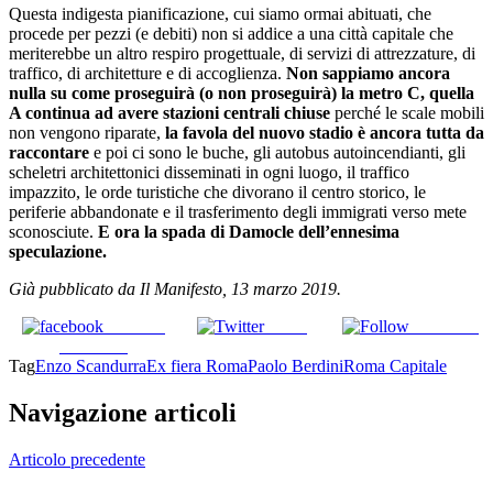
Questa indigesta pianificazione, cui siamo ormai abituati, che
procede per pezzi (e debiti) non si addice a una città capitale che
meriterebbe un altro respiro progettuale, di servizi di attrezzature, di
traffico, di architetture e di accoglienza.
Non sappiamo ancora
nulla su come proseguirà (o non proseguirà) la metro C, quella
A continua ad avere stazioni centrali chiuse
perché le scale mobili
non vengono riparate,
la favola del nuovo stadio è ancora tutta da
raccontare
e poi ci sono le buche, gli autobus autoincendianti, gli
scheletri architettonici disseminati in ogni luogo, il traffico
impazzito, le orde turistiche che divorano il centro storico, le
periferie abbandonate e il trasferimento degli immigrati verso mete
sconosciute.
E ora la spada di Damocle dell’ennesima
speculazione.
Già pubblicato da Il Manifesto, 13 marzo 2019.
Share on
Tweet
Follow us
Facebook
Tag
Enzo Scandurra
Ex fiera Roma
Paolo Berdini
Roma Capitale
Navigazione articoli
Articolo precedente