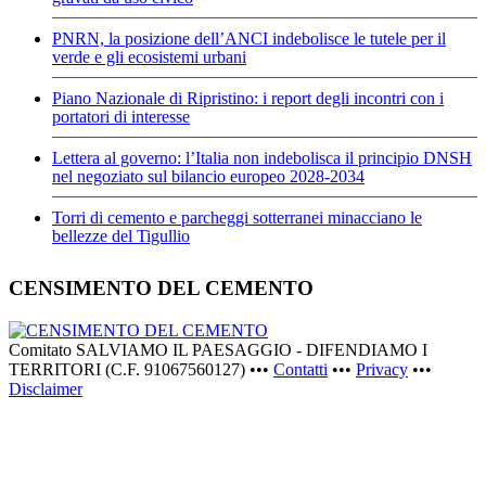
PNRN, la posizione dell’ANCI indebolisce le tutele per il
verde e gli ecosistemi urbani
Piano Nazionale di Ripristino: i report degli incontri con i
portatori di interesse
Lettera al governo: l’Italia non indebolisca il principio DNSH
nel negoziato sul bilancio europeo 2028-2034
Torri di cemento e parcheggi sotterranei minacciano le
bellezze del Tigullio
CENSIMENTO DEL CEMENTO
Comitato SALVIAMO IL PAESAGGIO - DIFENDIAMO I
TERRITORI (C.F. 91067560127) •••
Contatti
•••
Privacy
•••
Disclaimer