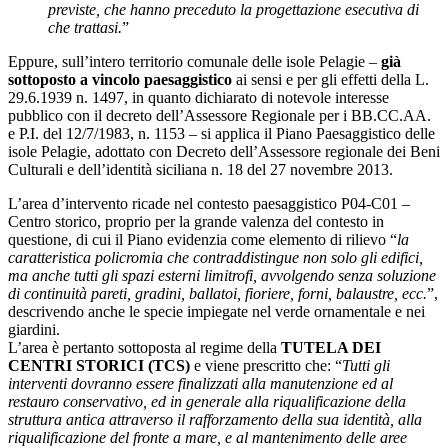
previste, che hanno preceduto la progettazione esecutiva di
che trattasi.
”
Eppure, sull’intero territorio comunale delle isole Pelagie –
già
sottoposto a vincolo paesaggistico
ai sensi e per gli effetti della L.
29.6.1939 n. 1497, in quanto dichiarato di notevole interesse
pubblico con il decreto dell’Assessore Regionale per i BB.CC.AA.
e P.I. del 12/7/1983, n. 1153 – si applica il Piano Paesaggistico delle
isole Pelagie, adottato con Decreto dell’Assessore regionale dei Beni
Culturali e dell’identità siciliana n. 18 del 27 novembre 2013.
L’area d’intervento ricade nel contesto paesaggistico P04-C01 –
Centro storico, proprio per la grande valenza del contesto in
questione, di cui il Piano evidenzia come elemento di rilievo “
la
caratteristica policromia che contraddistingue non solo gli edifici,
ma anche tutti gli spazi esterni limitrofi, avvolgendo senza soluzione
di continuità pareti, gradini, ballatoi, fioriere, forni, balaustre, ecc.
”,
descrivendo anche le specie impiegate nel verde ornamentale e nei
giardini.
L’area è pertanto sottoposta al regime della
TUTELA DEI
CENTRI STORICI (TCS)
e viene prescritto che: “
Tutti gli
interventi dovranno essere finalizzati alla manutenzione ed al
restauro conservativo, ed in generale alla riqualificazione della
struttura antica attraverso il rafforzamento della sua identità, alla
riqualificazione del fronte a mare, e al mantenimento delle aree