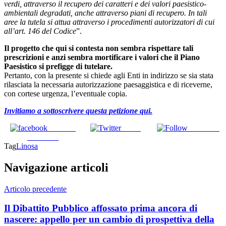
verdi, attraverso il recupero dei caratteri e dei valori paesistico-
ambientali degradati, anche attraverso piani di recupero. In tali
aree la tutela si attua attraverso i procedimenti autorizzatori di cui
all’art. 146 del Codice
”.
Il progetto che qui si contesta non sembra rispettare tali
prescrizioni e anzi sembra mortificare i valori che il Piano
Paesistico si prefigge di tutelare.
Pertanto, con la presente si chiede agli Enti in indirizzo se sia stata
rilasciata la necessaria autorizzazione paesaggistica e di riceverne,
con cortese urgenza, l’eventuale copia.
Invitiamo a sottoscrivere questa petizione qui.
Share on
Tweet
Follow us
Facebook
Tag
Linosa
Navigazione articoli
Articolo precedente
Il Dibattito Pubblico affossato prima ancora di
nascere: appello per un cambio di prospettiva della