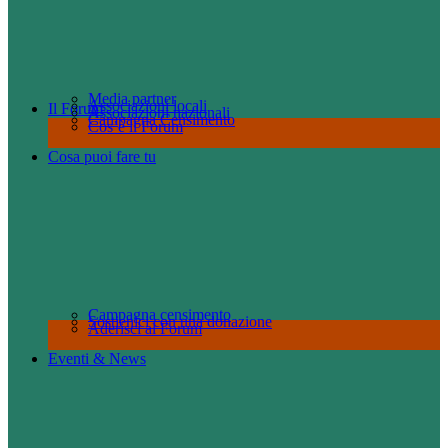
Media partner
Associazioni locali
Il Forum
Associazioni nazionali
Campagna Censimento
Cos’è il Forum
Cosa puoi fare tu
Campagna censimento
Sostienici con una donazione
Aderisci al Forum
Eventi & News