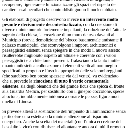
recuperare, rigenerare e funzionalizzare gli spazi nel rispetto dei
caratteri assai peculiari che contraddistinguono il nucleo abitato.
Gli elaborati di progetto descrivono invece
un intervento molto
pesante e decisamente decontestualizzato
, con la creazione di
diverse quinte murarie fortemente impattanti, la riduzione dell’attuale
sagrato della chiesa, la creazione di un muro ricurvo davanti al
Municipio (previa demolizione del blocco basamentale antistante il
palazzo municipale), che sconvolgono i rapporti architettonici e
paesaggistici esistenti senza spiegare in che modo il nuovo assetto
risulterebbe migliorato rispetto all’attuale e coerente con i valori
paesaggistici e architettonici presenti. Tralasciando la tanto inutile
quanto antiestetica collocazione di elementi verticali non meglio
specificati in progetto e l’uso inappropriato delle vele ombreggianti
(che sarebbero ben presto spazzate via dal vento), va evidenziato
che si prevede la
rimozione di tutto il verde ornamentale
esistente
, sia degli oleandri che del grande ficus che spicca di fronte
alla Guardia Medica, per sostituirlo con il ginepro coccolone, specie
alloctona, indubbiamente inidonea a ornare le piazze, figuriamoci
quella di Linosa.
Si prevede altresì la sostituzione dell’impianto di illuminazione senza
particolare cura estetica o la minima attenzione al risparmio
energetico. Anche la scelta dei materiali (con l’unica eccezione del
basolalto lavico) contribuisce ad allontanare ancora di più il progetto