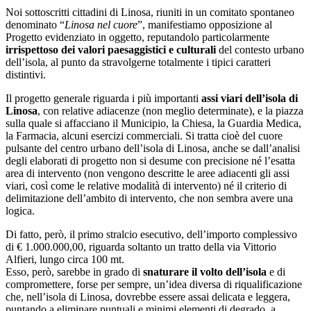
Noi sottoscritti cittadini di Linosa, riuniti in un comitato spontaneo
denominato “
Linosa nel cuore
”, manifestiamo opposizione al
Progetto evidenziato in oggetto, reputandolo particolarmente
irrispettoso dei valori paesaggistici e culturali
del contesto urbano
dell’isola, al punto da stravolgerne totalmente i tipici caratteri
distintivi.
Il progetto generale riguarda i più importanti
assi viari dell’isola di
Linosa
, con relative adiacenze (non meglio determinate), e la piazza
sulla quale si affacciano il Municipio, la Chiesa, la Guardia Medica,
la Farmacia, alcuni esercizi commerciali. Si tratta cioè del cuore
pulsante del centro urbano dell’isola di Linosa, anche se dall’analisi
degli elaborati di progetto non si desume con precisione né l’esatta
area di intervento (non vengono descritte le aree adiacenti gli assi
viari, così come le relative modalità di intervento) né il criterio di
delimitazione dell’ambito di intervento, che non sembra avere una
logica.
Di fatto, però, il primo stralcio esecutivo, dell’importo complessivo
di € 1.000.000,00, riguarda soltanto un tratto della via Vittorio
Alfieri, lungo circa 100 mt.
Esso, però, sarebbe in grado di
snaturare il volto dell’isola
e di
compromettere, forse per sempre, un’idea diversa di riqualificazione
che, nell’isola di Linosa, dovrebbe essere assai delicata e leggera,
puntando a eliminare puntuali e minimi elementi di degrado, a