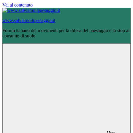
Vai al contenuto
www.salviamoilpaesaggio.it
Forum italiano dei movimenti per la difesa del paesaggio e lo stop al
consumo di suolo
Menu