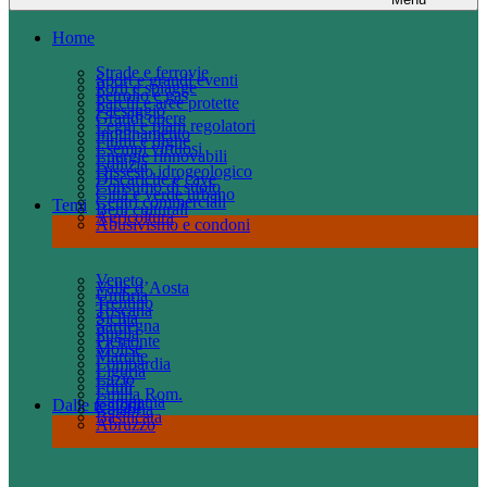
Home
Strade e ferrovie
Sport e grandi eventi
Porti e spiagge
Petrolio e gas
Parchi e aree protette
Paesaggio
Grandi opere
Leggi e piani regolatori
Inquinamento
Fiumi e dighe
Esempi virtuosi
Energie rinnovabili
Edilizia
Dissesto idrogeologico
Discariche e cave
Consumo di suolo
Città e verde urbano
Centri commerciali
Temi
Beni culturali
Agricoltura
Abusivismo e condoni
Veneto
Valle d’Aosta
Umbria
Trentino
Toscana
Sicilia
Sardegna
Puglia
Piemonte
Molise
Marche
Lombardia
Liguria
Lazio
Friuli
Emilia Rom.
Campania
Dalle regioni
Calabria
Basilicata
Abruzzo