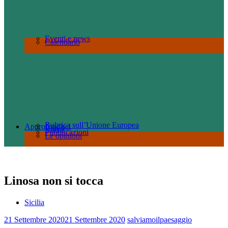
Eventi e news
Calendario
Rubrica sull’Unione Europea
Approfondisci
Video
Pubblicazioni
Le opinioni
Linosa non si tocca
Sicilia
21 Settembre 2020
21 Settembre 2020
salviamoilpaesaggio