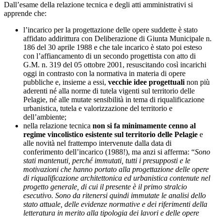
Dall’esame della relazione tecnica e degli atti amministrativi si
apprende che:
l’incarico per la progettazione delle opere suddette è stato
affidato addirittura con Deliberazione di Giunta Municipale n.
186 del 30 aprile 1988 e che tale incarico è stato poi esteso
con l’affiancamento di un secondo progettista con atto di
G.M. n. 319 del 05 ottobre 2001, resuscitando così incarichi
oggi in contrasto con la normativa in materia di opere
pubbliche e, insieme a essi,
vecchie idee progettuali
non più
aderenti né alla norme di tutela vigenti sul territorio delle
Pelagie, né alle mutate sensibilità in tema di riqualificazione
urbanistica, tutela e valorizzazione del territorio e
dell’ambiente;
nella relazione tecnica
non si fa minimamente cenno al
regime vincolistico esistente sul territorio delle Pelagie
e
alle novità nel frattempo intervenute dalla data di
conferimento dell’incarico (1988!), ma anzi si afferma: “
Sono
stati mantenuti, perché immutati, tutti i presupposti e le
motivazioni che hanno portato alla progettazione delle opere
di riqualificazione architettonica ed urbanistica contenute nel
progetto generale, di cui il presente è il primo stralcio
esecutivo. Sono da ritenersi quindi immutate le analisi dello
stato attuale, delle evidenze normative e dei riferimenti della
letteratura in merito alla tipologia dei lavori e delle opere