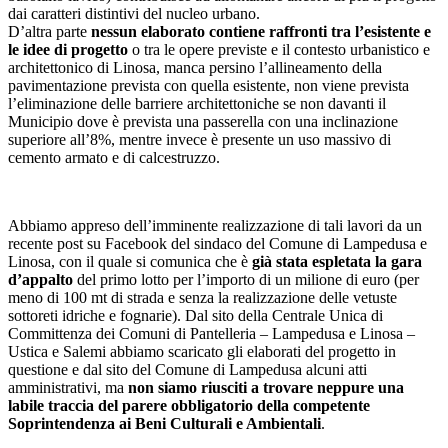
dai caratteri distintivi del nucleo urbano.
D’altra parte
nessun elaborato contiene raffronti tra l’esistente e
le idee di progetto
o tra le opere previste e il contesto urbanistico e
architettonico di Linosa, manca persino l’allineamento della
pavimentazione prevista con quella esistente, non viene prevista
l’eliminazione delle barriere architettoniche se non davanti il
Municipio dove è prevista una passerella con una inclinazione
superiore all’8%, mentre invece è presente un uso massivo di
cemento armato e di calcestruzzo.
Abbiamo appreso dell’imminente realizzazione di tali lavori da un
recente post su Facebook del sindaco del Comune di Lampedusa e
Linosa, con il quale si comunica che è
già stata espletata la gara
d’appalto
del primo lotto per l’importo di un milione di euro (per
meno di 100 mt di strada e senza la realizzazione delle vetuste
sottoreti idriche e fognarie). Dal sito della Centrale Unica di
Committenza dei Comuni di Pantelleria – Lampedusa e Linosa –
Ustica e Salemi abbiamo scaricato gli elaborati del progetto in
questione e dal sito del Comune di Lampedusa alcuni atti
amministrativi, ma
non siamo riusciti a trovare neppure una
labile traccia del parere obbligatorio della competente
Soprintendenza ai Beni Culturali e Ambientali
.