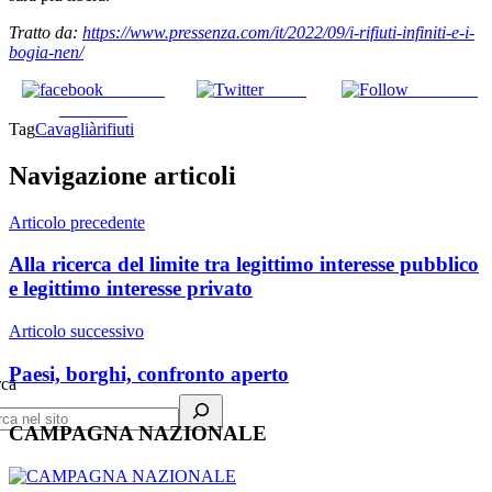
Tratto da:
https://www.pressenza.com/it/2022/09/i-rifiuti-infiniti-e-i-
bogia-nen/
Share on
Tweet
Follow us
Facebook
Tag
Cavaglià
rifiuti
Navigazione articoli
Articolo precedente
Alla ricerca del limite tra legittimo interesse pubblico
e legittimo interesse privato
Articolo successivo
Paesi, borghi, confronto aperto
rca
CAMPAGNA NAZIONALE