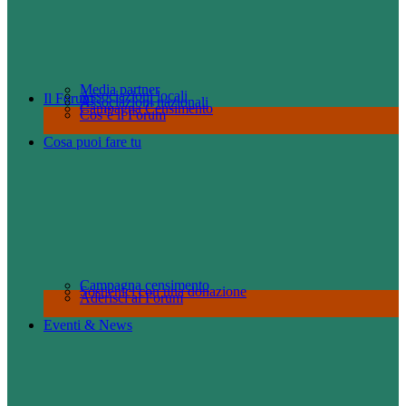
Media partner
Associazioni locali
Il Forum
Associazioni nazionali
Campagna Censimento
Cos’è il Forum
Cosa puoi fare tu
Campagna censimento
Sostienici con una donazione
Aderisci al Forum
Eventi & News