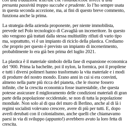
presunta passività troppo succube e prudente
. Io l’ho sempre usata
in questa seconda accezione, ma, ai fini di questo breve commento,
funziona anche la prima.
La strategia della azienda proponente, per niente immobilista,
prevede nel Polo tecnologico di Cavaglià un inceneritore. In questo
sito vengono già trattati dalla stessa multiutility rifiuti di vario tipo
ma, soprattutto, vi è un impianto di riciclo della plastica. Crediamo
che proprio per questo è previsto un impianto di incenerimento,
probabilmente lo era già ben prima del luglio 2021.
La plastica è il materiale simbolo della fase di espansione economica
del ‘900. Prima la bachelite, poi il nylon, la formica, poi il propilene
e tutti i diversi polimeri hanno trasformato la vita materiale e i modi
di produrre del nostro mondo. Erano anni in cui si era convinti,
almeno nella parte più ricca del pianeta, che le risorse fossero
infinite, che la crescita economica fosse inarrestabile, che questa
potesse assicurare il miglioramento delle condizioni materiali di gran
parte della popolazione occidentale, se non di tutta la popolazione
mondiale. Non solo al di qua del muro di Berlino, anche al di là i
regimi socialisti volevano crescere, avere di più per tutti. E, dopo
averli derubati con il colonialismo, anche quelli che chiamavamo
paesi in via di sviluppo (appunto!) avrebbero avuto la loro fetta di
crescita.