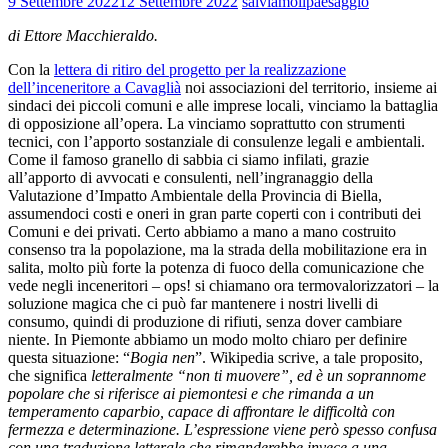
9 Settembre 2022
12 Settembre 2022
salviamoilpaesaggio
di Ettore Macchieraldo.
Con la
lettera di ritiro del progetto per la realizzazione
dell’inceneritore a Cavaglià
noi associazioni del territorio, insieme ai
sindaci dei piccoli comuni e alle imprese locali, vinciamo la battaglia
di opposizione all’opera. La vinciamo soprattutto con strumenti
tecnici, con l’apporto sostanziale di consulenze legali e ambientali.
Come il famoso granello di sabbia ci siamo infilati, grazie
all’apporto di avvocati e consulenti, nell’ingranaggio della
Valutazione d’Impatto Ambientale della Provincia di Biella,
assumendoci costi e oneri in gran parte coperti con i contributi dei
Comuni e dei privati. Certo abbiamo a mano a mano costruito
consenso tra la popolazione, ma la strada della mobilitazione era in
salita, molto più forte la potenza di fuoco della comunicazione che
vede negli inceneritori – ops! si chiamano ora termovalorizzatori – la
soluzione magica che ci può far mantenere i nostri livelli di
consumo, quindi di produzione di rifiuti, senza dover cambiare
niente. In Piemonte abbiamo un modo molto chiaro per definire
questa situazione: “
Bogia nen
”. Wikipedia scrive, a tale proposito,
che significa
letteralmente “non ti muovere”, ed è un soprannome
popolare che si riferisce ai piemontesi e che rimanda a un
temperamento caparbio, capace di affrontare le difficoltà con
fermezza e determinazione. L’espressione viene però spesso confusa
con una traduzione letterale che rimanderebbe invece a una