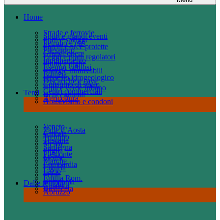
Home
Strade e ferrovie
Sport e grandi eventi
Porti e spiagge
Petrolio e gas
Parchi e aree protette
Paesaggio
Grandi opere
Leggi e piani regolatori
Inquinamento
Fiumi e dighe
Esempi virtuosi
Energie rinnovabili
Edilizia
Dissesto idrogeologico
Discariche e cave
Consumo di suolo
Città e verde urbano
Centri commerciali
Temi
Beni culturali
Agricoltura
Abusivismo e condoni
Veneto
Valle d’Aosta
Umbria
Trentino
Toscana
Sicilia
Sardegna
Puglia
Piemonte
Molise
Marche
Lombardia
Liguria
Lazio
Friuli
Emilia Rom.
Campania
Dalle regioni
Calabria
Basilicata
Abruzzo