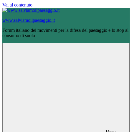
Vai al contenuto
www.salviamoilpaesaggio.it
Forum italiano dei movimenti per la difesa del paesaggio e lo stop al
consumo di suolo
Menu