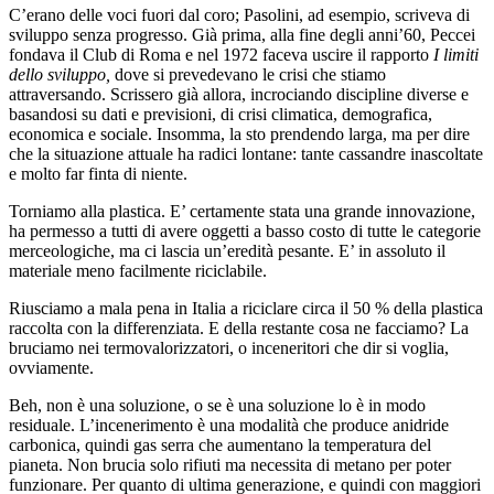
C’erano delle voci fuori dal coro; Pasolini, ad esempio, scriveva di
sviluppo senza progresso. Già prima, alla fine degli anni’60, Peccei
fondava il Club di Roma e nel 1972 faceva uscire il rapporto
I limiti
dello sviluppo,
dove si prevedevano le crisi che stiamo
attraversando. Scrissero già allora, incrociando discipline diverse e
basandosi su dati e previsioni, di crisi climatica, demografica,
economica e sociale. Insomma, la sto prendendo larga, ma per dire
che la situazione attuale ha radici lontane: tante cassandre inascoltate
e molto far finta di niente.
Torniamo alla plastica. E’ certamente stata una grande innovazione,
ha permesso a tutti di avere oggetti a basso costo di tutte le categorie
merceologiche, ma ci lascia un’eredità pesante. E’ in assoluto il
materiale meno facilmente riciclabile.
Riusciamo a mala pena in Italia a riciclare circa il 50 % della plastica
raccolta con la differenziata. E della restante cosa ne facciamo? La
bruciamo nei termovalorizzatori, o inceneritori che dir si voglia,
ovviamente.
Beh, non è una soluzione, o se è una soluzione lo è in modo
residuale. L’incenerimento è una modalità che produce anidride
carbonica, quindi gas serra che aumentano la temperatura del
pianeta. Non brucia solo rifiuti ma necessita di metano per poter
funzionare. Per quanto di ultima generazione, e quindi con maggiori