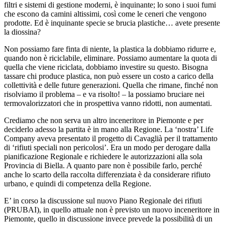
filtri e sistemi di gestione moderni, è inquinante; lo sono i suoi fumi
che escono da camini altissimi, così come le ceneri che vengono
prodotte. Ed è inquinante specie se brucia plastiche… avete presente
la diossina?
Non possiamo fare finta di niente, la plastica la dobbiamo ridurre e,
quando non è riciclabile, eliminare. Possiamo aumentare la quota di
quella che viene riciclata, dobbiamo investire su questo. Bisogna
tassare chi produce plastica, non può essere un costo a carico della
collettività e delle future generazioni. Quella che rimane, finché non
risolviamo il problema – e va risolto! – la possiamo bruciare nei
termovalorizzatori che in prospettiva vanno ridotti, non aumentati.
Crediamo che non serva un altro inceneritore in Piemonte e per
deciderlo adesso la partita è in mano alla Regione. La ‘nostra’ Life
Company aveva presentato il progetto di Cavaglià per il trattamento
di ‘rifiuti speciali non pericolosi’. Era un modo per derogare dalla
pianificazione Regionale e richiedere le autorizzazioni alla sola
Provincia di Biella. A quanto pare non è possibile farlo, perché
anche lo scarto della raccolta differenziata è da considerare rifiuto
urbano, e quindi di competenza della Regione.
E’ in corso la discussione sul nuovo Piano Regionale dei rifiuti
(PRUBAI), in quello attuale non è previsto un nuovo inceneritore in
Piemonte, quello in discussione invece prevede la possibilità di un