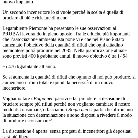
nuovo impianto.
Un secondo inceneritore lo si vuole perché la scelta è quella di
bruciare di più e riciclare di meno.
Legambiente Piemonte ha presentato le sue osservazioni al
PRUBAI lavorando in pieno agosto. Tra le critiche più importanti
che l’associazione ambientalista pone vi è che nel Piano è stato
aumentato l’obiettivo della quantità di rifiuti che ogni cittadino
piemontese potrà produrre nel 2035. Nella pianificazione attuale
sono previsti 400 kg/abitante annui, il nuovo obiettivo è tra i 454
e i 476 kg/abitante all’anno.
Se si aumenta la quantità di rifiuti che ognuno di noi può produrre, si
aumentano i rifiuti totali e quindi la necessità di un nuovo
inceneritore.
Vogliamo fare i
Bogia nen
passivi e far prendere la decisione di
bruciare sempre più rifiuti perché non vogliamo cambiare il nostro
modo di consumare, o facciamo i
Bogia nen
caparbi che affrontano
la situazione con determinazione e sono disposti a rivedere il modo
di produrre e consumare?
La discussione è aperta, senza progetti di inceneritori già depositati
sarà più libera.