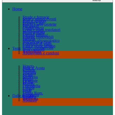
Home
Strade e ferrovie
Sport e grandi eventi
Porti e spiagge
Petrolio e gas
Parchi e aree protette
Paesaggio
Grandi opere
Leggi e piani regolatori
Inquinamento
Fiumi e dighe
Esempi virtuosi
Energie rinnovabili
Edilizia
Dissesto idrogeologico
Discariche e cave
Consumo di suolo
Città e verde urbano
Centri commerciali
Temi
Beni culturali
Agricoltura
Abusivismo e condoni
Veneto
Valle d’Aosta
Umbria
Trentino
Toscana
Sicilia
Sardegna
Puglia
Piemonte
Molise
Marche
Lombardia
Liguria
Lazio
Friuli
Emilia Rom.
Campania
Dalle regioni
Calabria
Basilicata
Abruzzo