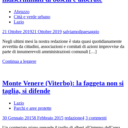
Abruzzo
Città e verde urbano
Lazio
21 Ottobre 2019
21 Ottobre 2019
salviamoilpaesaggio
Negli ultimi mesi la nostra redazione è stata quasi quotidianamente
avvertita da cittadini, associazioni e comitati di azioni improvvise da
parte di innumerevoli amministrazioni comunali […]
Continua a leggere
Monte Venere (Viterbo): la faggeta non si
taglia, si difende
Lazio
Parchi e aree protette
30 Gennaio 2015
8 Febbraio 2015
redazione4
3 commenti
Un contestato piano prevede il taglio di alberi all’interno dell’area