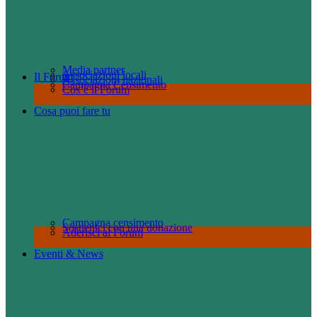
Media partner
Associazioni locali
Il Forum
Associazioni nazionali
Campagna Censimento
Cos’è il Forum
Cosa puoi fare tu
Campagna censimento
Sostienici con una donazione
Aderisci al Forum
Eventi & News