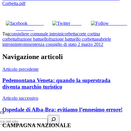
Corbetta.pdf
Share on
Tweet
Follow us
Facebook
Tag
consigliere comunale introini
corbetta
corte cortina
corbetta
frazione battuello
frazione battuello corbetta
gabriele
introini
introini
sentenza consiglio di stato 2 marzo 2012
Navigazione articoli
Articolo precedente
Pedemontana Veneta: quando la superstrada
diventa marchio turistico
Articolo successivo
Ospedale di Alba-Bra: evitiamo l’ennesimo errore!
rca
CAMPAGNA NAZIONALE