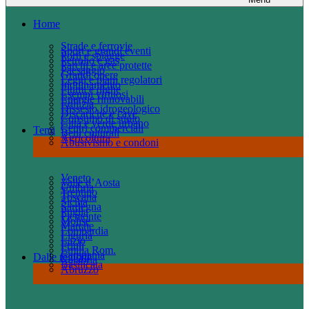
Home
Strade e ferrovie
Sport e grandi eventi
Porti e spiagge
Petrolio e gas
Parchi e aree protette
Paesaggio
Grandi opere
Leggi e piani regolatori
Inquinamento
Fiumi e dighe
Esempi virtuosi
Energie rinnovabili
Edilizia
Dissesto idrogeologico
Discariche e cave
Consumo di suolo
Città e verde urbano
Centri commerciali
Temi
Beni culturali
Agricoltura
Abusivismo e condoni
Veneto
Valle d’Aosta
Umbria
Trentino
Toscana
Sicilia
Sardegna
Puglia
Piemonte
Molise
Marche
Lombardia
Liguria
Lazio
Friuli
Emilia Rom.
Campania
Dalle regioni
Calabria
Basilicata
Abruzzo