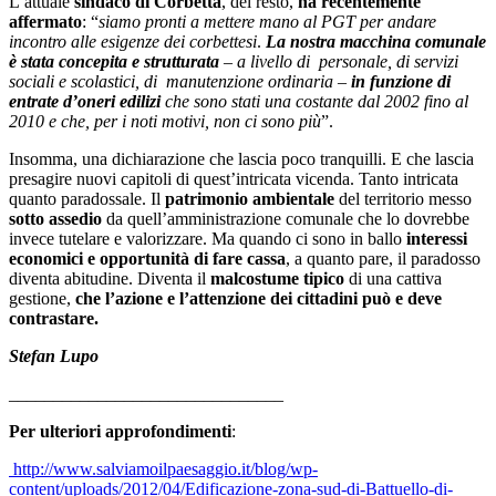
L’attuale
sindaco di Corbetta
, del resto,
ha recentemente
affermato
: “
siamo pronti a mettere mano al PGT per andare
incontro alle esigenze dei corbettesi
.
La nostra macchina comunale
è stata concepita e strutturata
– a livello di personale, di servizi
sociali e scolastici, di manutenzione ordinaria –
in funzione di
entrate d’oneri edilizi
che sono stati una costante dal 2002 fino al
2010 e che, per i noti motivi, non ci sono più
”.
Insomma, una dichiarazione che lascia poco tranquilli. E che lascia
presagire nuovi capitoli di quest’intricata vicenda. Tanto intricata
quanto paradossale. Il
patrimonio ambientale
del territorio messo
sotto assedio
da quell’amministrazione comunale che lo dovrebbe
invece tutelare e valorizzare. Ma quando ci sono in ballo
interessi
economici e opportunità di fare cassa
, a quanto pare, il paradosso
diventa abitudine. Diventa il
malcostume tipico
di una cattiva
gestione,
che l’azione e l’attenzione dei cittadini può e deve
contrastare.
Stefan Lupo
_______________________________
Per
ulteriori approfondimenti
:
http://www.salviamoilpaesaggio.it/blog/wp-
content/uploads/2012/04/Edificazione-zona-sud-di-Battuello-di-