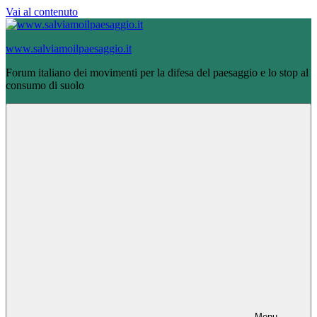
Vai al contenuto
www.salviamoilpaesaggio.it
Forum italiano dei movimenti per la difesa del paesaggio e lo stop al
consumo di suolo
Menu