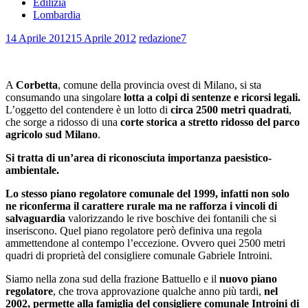
Edilizia
Lombardia
14 Aprile 2012
15 Aprile 2012
redazione7
A
Corbetta
, comune della provincia ovest di Milano, si sta
consumando una singolare
lotta a colpi di sentenze e ricorsi legali.
L’oggetto del contendere è un lotto di
circa 2500 metri quadrati
,
che sorge a ridosso di una
corte storica
a stretto ridosso del parco
agricolo sud Milano
.
Si tratta di un’area di riconosciuta importanza paesistico-
ambientale.
Lo stesso piano regolatore comunale del 1999, infatti non solo
ne riconferma il carattere rurale ma ne rafforza i vincoli di
salvaguardia
valorizzando le rive boschive dei fontanili che si
inseriscono. Quel piano regolatore però definiva una regola
ammettendone al contempo l’eccezione. Ovvero quei 2500 metri
quadri di proprietà del consigliere comunale Gabriele Introini.
Siamo nella zona sud della frazione Battuello e il
nuovo piano
regolatore
, che trova approvazione qualche anno più tardi,
nel
2002, permette alla famiglia del consigliere comunale Introini di