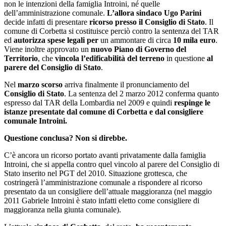
non le intenzioni della famiglia Introini, né quelle
dell’amministrazione comunale.
L’allora sindaco Ugo Parini
decide infatti di presentare
ricorso presso il Consiglio di Stato
. Il
comune di Corbetta si costituisce perciò contro la sentenza del TAR
ed
autorizza spese legali per
un ammontare di circa
10 mila euro
.
Viene inoltre approvato un
nuovo Piano di Governo del
Territorio
, che
vincola l’edificabilità del terreno
in questione
al
parere del Consiglio di Stato
.
Nel
marzo scorso
arriva finalmente il pronunciamento del
Consiglio di Stato
. La sentenza del 2 marzo 2012 conferma quanto
espresso dal TAR della Lombardia nel 2009 e quindi
respinge le
istanze presentate dal comune di Corbetta e dal consigliere
comunale Introini.
Questione conclusa? Non si direbbe.
C’è ancora un ricorso portato avanti privatamente dalla famiglia
Introini, che si appella contro quel vincolo al parere del Consiglio di
Stato inserito nel PGT del 2010. Situazione grottesca, che
costringerà l’amministrazione comunale a rispondere al ricorso
presentato da un consigliere dell’attuale maggioranza (nel maggio
2011 Gabriele Introini è stato infatti eletto come consigliere di
maggioranza nella giunta comunale).