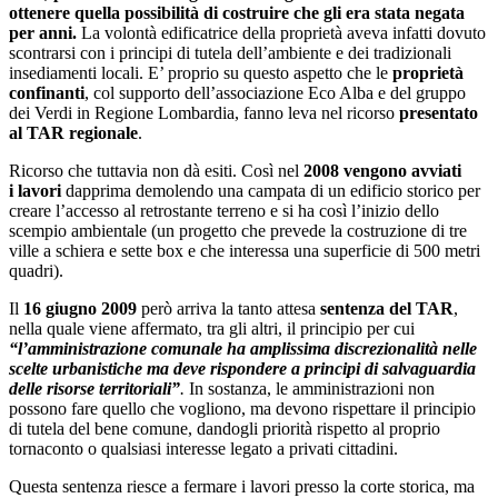
ottenere quella possibilità di costruire che gli era stata negata
per anni.
La volontà edificatrice della proprietà aveva infatti dovuto
scontrarsi con i principi di tutela dell’ambiente e dei tradizionali
insediamenti locali. E’ proprio su questo aspetto che le
proprietà
confinanti
, col supporto dell’associazione Eco Alba e del gruppo
dei Verdi in Regione Lombardia, fanno leva nel ricorso
presentato
al TAR regionale
.
Ricorso che tuttavia non dà esiti. Così nel
2008
vengono avviati
i lavori
dapprima demolendo una campata di un edificio storico per
creare l’accesso al retrostante terreno e si ha così l’inizio dello
scempio ambientale (un progetto che prevede la costruzione di tre
ville a schiera e sette box e che interessa una superficie di 500 metri
quadri).
Il
16 giugno 2009
però arriva la tanto attesa
sentenza del TAR
,
nella quale viene affermato, tra gli altri, il principio per cui
“l’amministrazione comunale ha amplissima discrezionalità nelle
scelte urbanistiche ma deve rispondere a principi di salvaguardia
delle risorse territoriali”
.
In sostanza, le amministrazioni non
possono fare quello che vogliono, ma devono rispettare il principio
di tutela del bene comune, dandogli priorità rispetto al proprio
tornaconto o qualsiasi interesse legato a privati cittadini.
Questa sentenza riesce a fermare i lavori presso la corte storica, ma