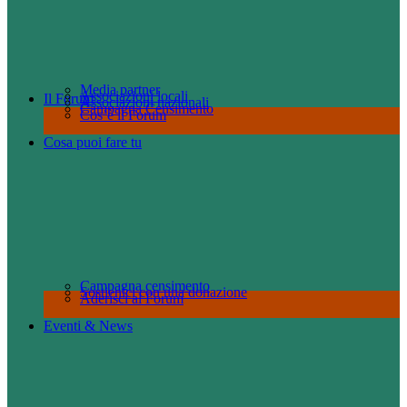
Media partner
Associazioni locali
Il Forum
Associazioni nazionali
Campagna Censimento
Cos’è il Forum
Cosa puoi fare tu
Campagna censimento
Sostienici con una donazione
Aderisci al Forum
Eventi & News