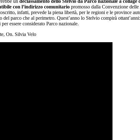
zzerebbe un
declassamento dello Stelvio da Parco nazionale a collage d
ibile con l’indirizzo comunitario
promosso dalla Convenzione delle Alp
critto, infatti, prevede la piena libertà, per le regioni e le province 
no del parco che al perimetro. Quest’anno lo Stelvio compirà ottant’anni: 
iti per essere considerato Parco nazionale.
te, On. Silvia Velo