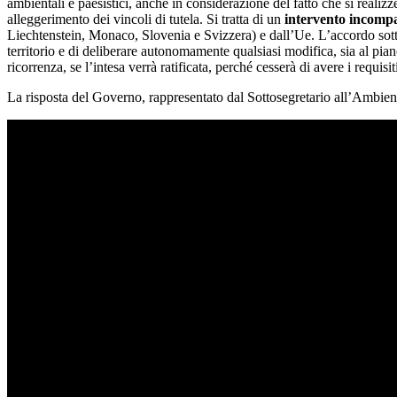
ambientali e paesistici, anche in considerazione del fatto che si reali
alleggerimento dei vincoli di tutela. Si tratta di un
intervento incompat
Liechtenstein, Monaco, Slovenia e Svizzera) e dall’Ue. L’accordo sottos
territorio e di deliberare autonomamente qualsiasi modifica, sia al pia
ricorrenza, se l’intesa verrà ratificata, perché cesserà di avere i requis
La risposta del Governo, rappresentato dal Sottosegretario all’Ambien