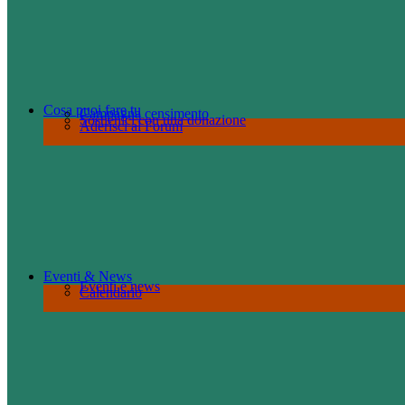
Cosa puoi fare tu
Campagna censimento
Sostienici con una donazione
Aderisci al Forum
Eventi & News
Eventi e news
Calendario