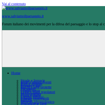
Vai al contenuto
www.salviamoilpaesaggio.it
Forum italiano dei movimenti per la difesa del paesaggio e lo stop al
Home
Strade e ferrovie
Sport e grandi eventi
Porti e spiagge
Petrolio e gas
Parchi e aree protette
Paesaggio
Grandi opere
Leggi e piani regolatori
Inquinamento
Fiumi e dighe
Esempi virtuosi
Energie rinnovabili
Edilizia
Dissesto idrogeologico
Discariche e cave