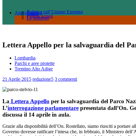
Rubrica sull’Unione Europea
Approfondisci
Video
Pubblicazioni
Le opinioni
Lettera Appello per la salvaguardia del Pa
Lombardia
Parchi e aree protette
Trentino Alto Adige
21 Aprile 2015
redazione5
3 commenti
La
Lettera Appello
per la salvaguardia del Parco Nazio
L’
interrogazione parlamentare
presentata dall’On. Ges
discussa il 14 aprile in aula.
Grazie alla disponibilità dell’On. Rostellato, siamo riusciti a portare a
Governo dovesse ratificare l’intesa che, in febbraio, il Ministero del