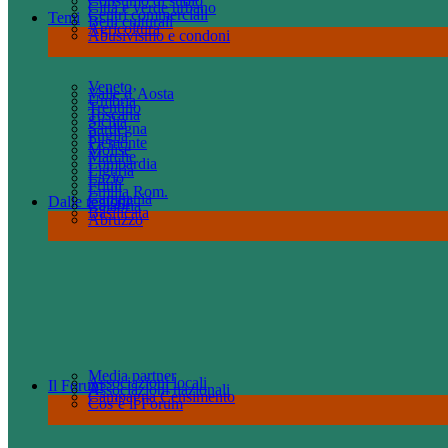
Consumo di suolo
Città e verde urbano
Centri commerciali
Temi
Beni culturali
Agricoltura
Abusivismo e condoni
Veneto
Valle d’Aosta
Umbria
Trentino
Toscana
Sicilia
Sardegna
Puglia
Piemonte
Molise
Marche
Lombardia
Liguria
Lazio
Friuli
Emilia Rom.
Campania
Dalle regioni
Calabria
Basilicata
Abruzzo
Media partner
Associazioni locali
Il Forum
Associazioni nazionali
Campagna Censimento
Cos’è il Forum