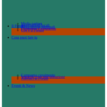
Media partner
Associazioni locali
Il Forum
Associazioni nazionali
Campagna Censimento
Cos’è il Forum
Cosa puoi fare tu
Campagna censimento
Sostienici con una donazione
Aderisci al Forum
Eventi & News