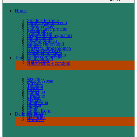
Home
Strade e ferrovie
Sport e grandi eventi
Porti e spiagge
Petrolio e gas
Parchi e aree protette
Paesaggio
Grandi opere
Leggi e piani regolatori
Inquinamento
Fiumi e dighe
Esempi virtuosi
Energie rinnovabili
Edilizia
Dissesto idrogeologico
Discariche e cave
Consumo di suolo
Città e verde urbano
Centri commerciali
Temi
Beni culturali
Agricoltura
Abusivismo e condoni
Veneto
Valle d’Aosta
Umbria
Trentino
Toscana
Sicilia
Sardegna
Puglia
Piemonte
Molise
Marche
Lombardia
Liguria
Lazio
Friuli
Emilia Rom.
Campania
Dalle regioni
Calabria
Basilicata
Abruzzo