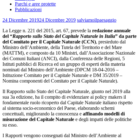
Parchi e aree protette
Pubblicazioni
24 Dicembre 2019
24 Dicembre 2019
salviamoilpaesaggio
La Legge n. 221 del 2015, art. 67, prevede la
redazione annuale
del “
Rapporto sullo Stato del Capitale Naturale in Italia
” da parte
del Comitato per il Capitale Naturale (CCN)
, presieduto dal
Ministro dell’Ambiente, della Tutela del Territorio e del Mare
(MATTM), e composto da 10 Ministri, dall’Associazione Nazionale
dei Comuni Italiani (ANCI), dalla Conferenza delle Regioni, 5
Istituti pubblici di Ricerca ed un gruppo di esperti della materia
nominati dal Ministro dell’Ambiente (DPCM 18-04-2016 –
Istituzione Comitato per il Capitale Naturale e DM 35/2019 –
Nomina componenti del Comitato per il Capitale Naturale).
Il Rapporto sullo Stato del Capitale Naturale, giunto nel 2019 alla
sua 3a edizione, ha il compito di evidenziare ai policy makers il
fondamentale ruolo ricoperto dal Capitale Naturale italiano rispetto
al sistema socio-economico del Paese, elaborando schemi
concettuali, migliorando la conoscenza e
affinando modelli di
misurazione del Capitale Naturale
e degli impatti delle politiche
su esso.
I Rapporti vengono consegnati dal Ministro dell’Ambiente al