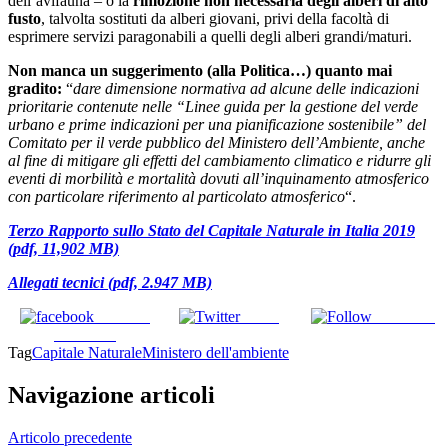
dell’avifauna – o la
rimozione non necessaria degli alberi di alto
fusto
, talvolta sostituti da alberi giovani, privi della facoltà di
esprimere servizi paragonabili a quelli degli alberi grandi/maturi.
Non manca un suggerimento (alla Politica…) quanto mai
gradito:
“
dare dimensione normativa ad alcune delle indicazioni
prioritarie contenute nelle “Linee guida per la gestione del verde
urbano e prime indicazioni per una pianificazione sostenibile” del
Comitato per il verde pubblico del Ministero dell’Ambiente, anche
al fine di mitigare gli effetti del cambiamento climatico e ridurre gli
eventi di morbilità e mortalità dovuti all’inquinamento atmosferico
con particolare riferimento al particolato atmosferico
“.
Terzo Rapporto sullo Stato del Capitale Naturale in Italia 2019
(pdf, 11,902 MB)
Allegati t
ecnici (pdf, 2.947 MB)
Share on
Tweet
Follow us
Facebook
Tag
Capitale Naturale
Ministero dell'ambiente
Navigazione articoli
Articolo precedente