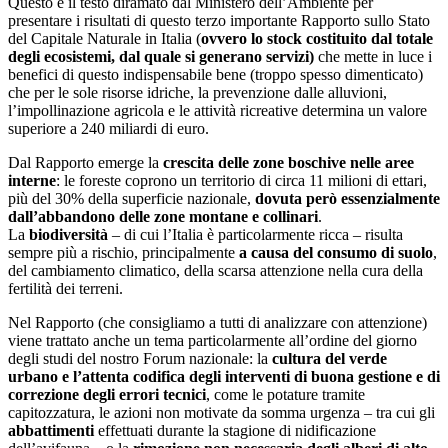
Questo è il testo diramato dal Ministero dell’Ambiente per
presentare i risultati di questo terzo importante Rapporto sullo Stato
del Capitale Naturale in Italia (
ovvero lo stock costituito dal totale
degli ecosistemi, dal quale si generano servizi)
che mette in luce i
benefici di questo indispensabile bene (troppo spesso dimenticato)
che per le sole risorse idriche, la prevenzione dalle alluvioni,
l’impollinazione agricola e le attività ricreative determina un valore
superiore a 240 miliardi di euro.
Dal Rapporto emerge la
crescita delle zone boschive nelle aree
interne
: le foreste coprono un territorio di circa 11 milioni di ettari,
più del 30% della superficie nazionale,
dovuta però essenzialmente
dall’abbandono delle zone montane e collinari
.
La
biodiversità
– di cui l’Italia è particolarmente ricca – risulta
sempre più a rischio, principalmente
a causa del consumo di suolo
,
del cambiamento climatico, della scarsa attenzione nella cura della
fertilità dei terreni.
Nel Rapporto (che consigliamo a tutti di analizzare con attenzione)
viene trattato anche un tema particolarmente all’ordine del giorno
degli studi del nostro Forum nazionale: la
cultura del verde
urbano e l’attenta codifica degli interventi di buona gestione e di
correzione degli errori tecnici
, come le potature tramite
capitozzatura, le azioni non motivate da somma urgenza – tra cui gli
abbattimenti
effettuati durante la stagione di nidificazione