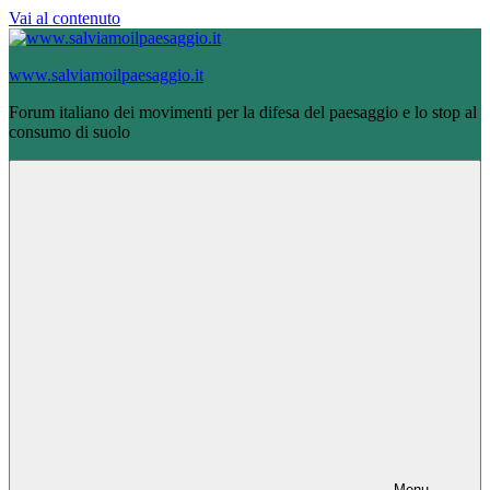
Vai al contenuto
www.salviamoilpaesaggio.it
Forum italiano dei movimenti per la difesa del paesaggio e lo stop al
consumo di suolo
Menu