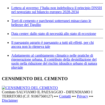
Lettera al governo: l’Italia non indebolisca il principio DNSH
nel negoziato sul bilancio europeo 2028-2034
Torri di cemento e parcheggi sotterranei minacciano le
bellezze del Tigullio
Data center: dallo stato di necessità allo stato di eccezione
Il paesaggio agrario è paesaggio a tutti gli effetti, per chi
ancora non lo riteneva tale
Adattamento al cambiamento climatico nelle pratiche di
rigenerazione urbana. Il contributo della desigillazione del
suolo nella riduzione del rischio idraulico urbano di natura
pluviale
CENSIMENTO DEL CEMENTO
Comitato SALVIAMO IL PAESAGGIO - DIFENDIAMO I
TERRITORI (C.F. 91067560127) •••
Contatti
•••
Privacy
•••
Disclaimer