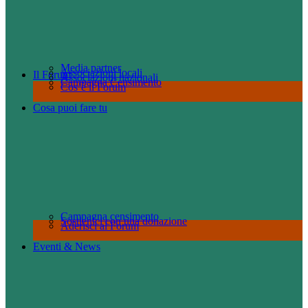
Media partner
Associazioni locali
Il Forum
Associazioni nazionali
Campagna Censimento
Cos’è il Forum
Cosa puoi fare tu
Campagna censimento
Sostienici con una donazione
Aderisci al Forum
Eventi & News