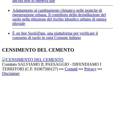
ancora non lo riteneva tale
Adattamento al cambiamento climatico nelle pratiche di
rigenerazione urbana. Il contributo della desigillazione del
suolo nella riduzione del rischio idraulico urbano di natura
pluviale
È on line SuoloData, una piattaforma per verificare il
consumo di suolo in ogni Comune italiano
CENSIMENTO DEL CEMENTO
Comitato SALVIAMO IL PAESAGGIO - DIFENDIAMO I
TERRITORI (C.F. 91067560127) •••
Contatti
•••
Privacy
•••
Disclaimer