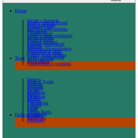
Home
Strade e ferrovie
Sport e grandi eventi
Porti e spiagge
Petrolio e gas
Parchi e aree protette
Paesaggio
Grandi opere
Leggi e piani regolatori
Inquinamento
Fiumi e dighe
Esempi virtuosi
Energie rinnovabili
Edilizia
Dissesto idrogeologico
Discariche e cave
Consumo di suolo
Città e verde urbano
Centri commerciali
Temi
Beni culturali
Agricoltura
Abusivismo e condoni
Veneto
Valle d’Aosta
Umbria
Trentino
Toscana
Sicilia
Sardegna
Puglia
Piemonte
Molise
Marche
Lombardia
Liguria
Lazio
Friuli
Emilia Rom.
Campania
Dalle regioni
Calabria
Basilicata
Abruzzo