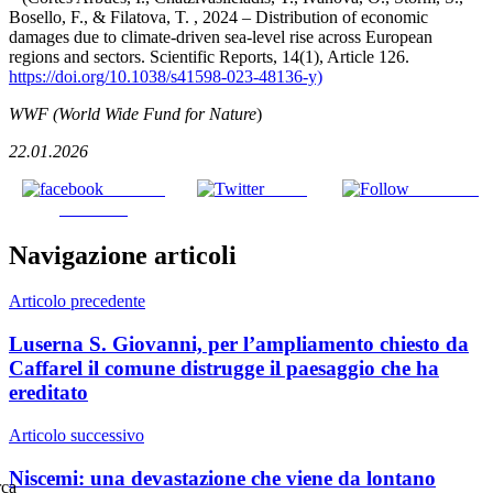
Bosello, F., & Filatova, T. , 2024 – Distribution of economic
damages due to climate-driven sea-level rise across European
regions and sectors. Scientific Reports, 14(1), Article 126.
https://doi.org/10.1038/s41598-023-48136-y)
WWF
(
World Wide Fund for Nature
)
22.01.2026
Share on
Tweet
Follow us
Facebook
Navigazione articoli
Articolo precedente
Luserna S. Giovanni, per l’ampliamento chiesto da
Caffarel il comune distrugge il paesaggio che ha
ereditato
Articolo successivo
Niscemi: una devastazione che viene da lontano
rca