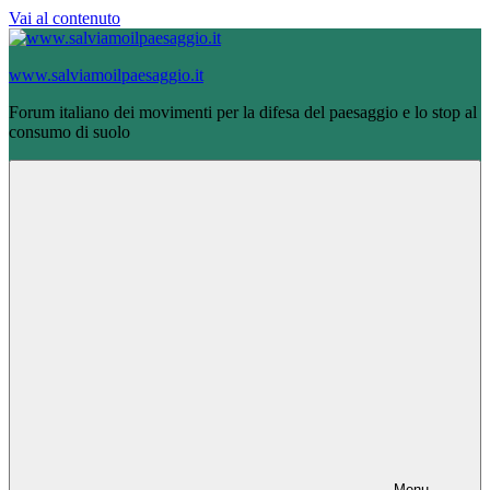
Vai al contenuto
www.salviamoilpaesaggio.it
Forum italiano dei movimenti per la difesa del paesaggio e lo stop al
consumo di suolo
Menu