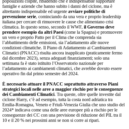
popolazioni colpite, ribadendo che è indispensabile supportare
famiglie e aziende che hanno subito i danni del ciclone, ma è
altrettanto indispensabile ed urgente
avviare politiche di
prevenzione serie
, cominciando da una vera e proprio leadership
italiana per cercare di rimuovere le cause che alimentano crisi
climatica. In questo senso, secondo il WWF,
il Governo deve
prendere esempio da altri Paesi
(come la Spagna) e promuovere
un vero e proprio Patto per il Clima che comprenda sia
l’abbattimento delle emissioni, sia l’adattamento alle nuove
condizioni climatiche. Il Piano di Adattamento ai Cambiamenti
Climatici (PNACC) risulta ancora inapplicato (praticamente fermo
dal dicembre 2023), senza adeguati finanziamenti; solo una
settimana fa è stato istituito l’Osservatorio nazionale per
l’adattamento ai cambiamenti climatici, che avrebbe dovuto essere
operativo fin dal primo semestre del 2024.
È necessario attuare il PNACC soprattutto attraverso Piani
strategici locali nelle aree a maggior rischio per le conseguenze
dei Cambiamenti Climatici
. Tra queste, oltre quelle investite dal
ciclone Harry, c’è ad esempio, tutta la costa nord adriatica tra
Emilia-Romagna, Veneto e Friuli-Venezia Giulia che uno studio del
2024* indicava come una delle aree europee più a rischio per le
conseguenze dei CC con una previsione di riduzione del PIL tra il
10 e il 20 % nei prossimi anni se non si corre ai ripari.